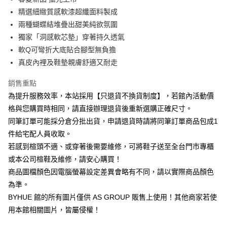
華南商業銀行
彰化商業銀行
12 期 0 利率 每期
NT$256
21家銀行
合作金庫商業銀行
第一商業銀行
精選細緻質感軟漆超纖面料製成
上海商業儲蓄銀行
台北富邦商業銀行
華南商業銀行
彰化商業銀行
合作金庫商業銀行
第一商業銀行
LINE Pay
國泰世華商業銀行
兆豐國際商業銀行
兩種蝴蝶結堆疊出甜美純欲氛圍
上海商業儲蓄銀行
台北富邦商業銀行
華南商業銀行
彰化商業銀行
臺灣中小企業銀行
台中商業銀行
獨家「洞感軟芯墊」穿著持久透氣
國泰世華商業銀行
兆豐國際商業銀行
Apple Pay
上海商業儲蓄銀行
台北富邦商業銀行
匯豐（台灣）商業銀行
華泰商業銀行
臺灣中小企業銀行
台中商業銀行
軟Q可彎折大底貼合腳型無負擔
國泰世華商業銀行
兆豐國際商業銀行
聯邦商業銀行
遠東國際商業銀行
匯豐（台灣）商業銀行
華泰商業銀行
街口支付
真皮內裡及鞋墊親膚舒適又耐走
臺灣中小企業銀行
台中商業銀行
元大商業銀行
永豐商業銀行
聯邦商業銀行
遠東國際商業銀行
匯豐（台灣）商業銀行
華泰商業銀行
玉山商業銀行
星展（台灣）商業銀行
悠遊付
元大商業銀行
永豐商業銀行
銷售重點
聯邦商業銀行
遠東國際商業銀行
台新國際商業銀行
中國信託商業銀行
玉山商業銀行
星展（台灣）商業銀行
為提升服務效率，本站採用【只退貨不換貨制度】，若館內活動價
元大商業銀行
永豐商業銀行
台灣樂天信用卡公司
Google Pay
台新國際商業銀行
中國信託商業銀行
玉山商業銀行
星展（台灣）商業銀行
格與您購買時相同，請直接辦理退貨後重新選購正確尺寸。
台灣樂天信用卡公司
台新國際商業銀行
中國信託商業銀行
ATM付款
同筆訂單可能採分倉分批出貨，申請退貨時請將同筆訂單商品包成1
台灣樂天信用卡公司
件給宅配人員收取。
運送方式
若感到楦頭不適、或穿著後需要維修，可將鞋子送至全台門市專櫃
宅配
或本公司楦鞋及維修，請安心購買！
商品圖檔顏色因電腦螢幕設定差異會略有不同，請以實際商品顏色
每筆NT$80，滿NT$1,000(含以上)免運費
為準。
離島宅配
BYHUE 館的所有圖片僅供 AS GROUP 販售上使用！其他商家若使
每筆NT$280
用本館相關圖片，皆屬侵權！
國家/地區配送
查看運費