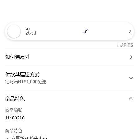
AI
找尺寸
如何選尺寸
付款與運送方式
宅配滿NT$1,000免運
付款方式
商品特色
信用卡一次付款
商品編號
信用卡分期付款
11489216
3 期 0 利率 每期
NT$1,026
21家銀行
商品特色
6 期 0 利率 每期
NT$513
21家銀行
合作金庫商業銀行
第一商業銀行
春夏新品 搶先上市