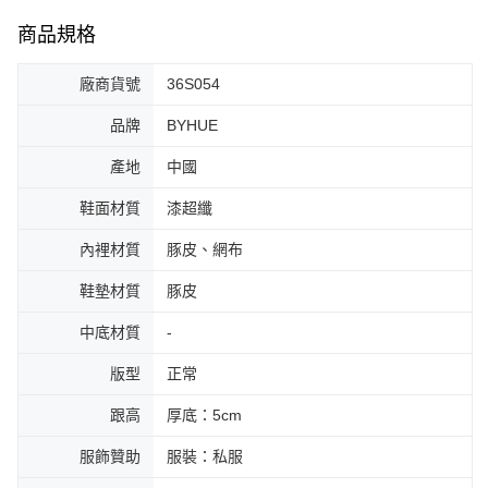
商品規格
廠商貨號
36S054
品牌
BYHUE
產地
中國
鞋面材質
漆超纖
內裡材質
豚皮、網布
鞋墊材質
豚皮
中底材質
-
版型
正常
跟高
厚底：5cm
服飾贊助
服裝：私服