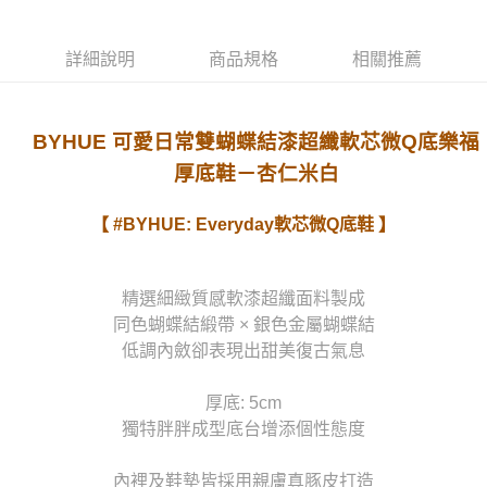
詳細說明
商品規格
相關推薦
BYHUE 可愛日常雙蝴蝶結漆超纖軟芯微Q底樂福
厚底鞋－杏仁米白
【 #BYHUE: Everyday軟芯微Q底鞋 】
精選細緻質感軟漆超纖面料製成
同色蝴蝶結緞帶 × 銀色金屬蝴蝶結
低調內斂卻表現出甜美復古氣息
厚底: 5cm
獨特胖胖成型底台增添個性態度
內裡及鞋墊皆採用親膚真豚皮打造