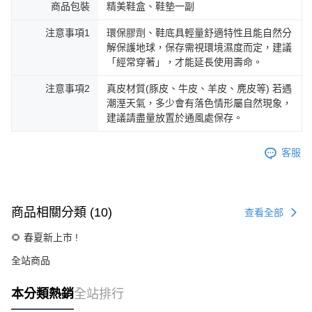
商品包裝
精美鞋盒、鞋墊一副
注意事項1
環保膠劑、鞋底具輕量舒適特性且能自然分
解保護地球，保存需視環境濕度而定，建議
「經常穿著」，才能延長使用壽命。
注意事項2
真皮材質(豚皮、牛皮、羊皮、麂皮等) 若遇
潮溼天氣，多少會有落色情形屬自然現象，
建議請盡量放置於通風處保存。
客服
商品相關分類 (10)
查看全部
🌻 春夏新上市 !
全站商品
BYHUE
本分類熱銷
全站排行
🕰️ 7/31 - 8/16