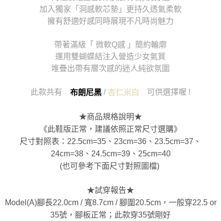
加入獨家「洞感軟芯墊」更持久透氣柔軟
擁有舒適好感同時展現不凡時尚魅力
帶著滿級「 微軟Q感 」簡約輪廓
運用雙蝴蝶結注入營造少女氣質
堆疊出帶有層次感的迷人純欲氛圍
此款共有
/
可供選擇喔 !
布朗尼黑
杏仁米白
★商品規格說明★
《此鞋版正常，建議依照正常尺寸選購》
尺寸對照表：22.5cm=35、23cm=36、23.5cm=37、
24cm=38、24.5cm=39、25cm=40
(也可參考下面尺寸對照圖檔)
★試穿報告★
Model(A)腳長22.0cm / 寬8.7cm / 腳圍20.5cm，一般穿22.5 or
35號，腳板正常；此款穿35號剛好