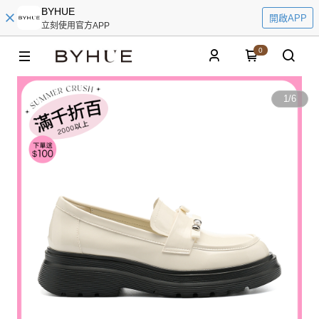
BYHUE
開啟APP
立刻使用官方APP
0
1
/
6