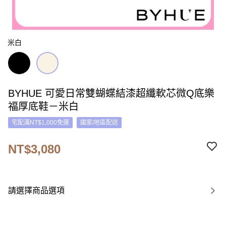
米白
BYHUE 可愛日常雙蝴蝶結漆超纖軟芯微Q底樂
福厚底鞋－米白
宅配滿NT$1,000免運
國家/地區配送
NT$3,080
請選擇商品選項