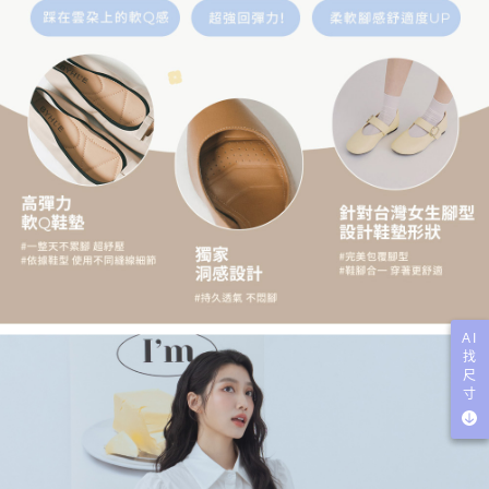
AI
找
尺
寸