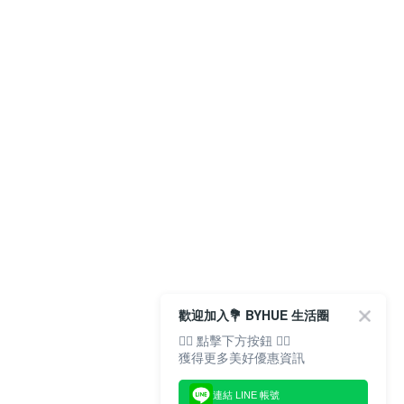
歡迎加入💐 BYHUE 生活圈
👇🏻 點擊下方按鈕 👇🏻
獲得更多美好優惠資訊
連結 LINE 帳號