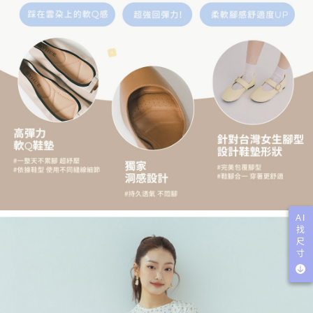
AI
找
尺
寸