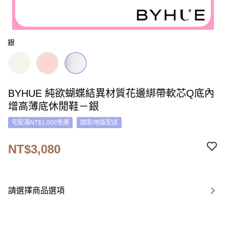
銀
BYHUE 純欲蝴蝶結異材質花邊綁帶軟芯Q底內
增高薄底休閒鞋－銀
宅配滿NT$1,000免運
國家/地區配送
NT$3,080
請選擇商品選項