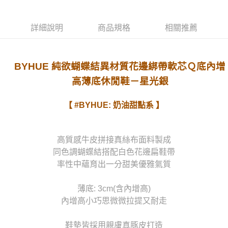
詳細說明
商品規格
相關推薦
BYHUE 純欲蝴蝶結異材質花邊綁帶軟芯Ｑ底內增
高薄底休閒鞋－星光銀
【 #BYHUE: 奶油甜點系 】
高質感牛皮拼接真絲布面料製成
同色調蝴蝶結搭配白色花邊扁鞋帶
率性中蘊育出一分甜美優雅氣質
薄底: 3cm(含內增高)
內增高小巧思微微拉提又耐走
鞋墊皆採用親膚真豚皮打造