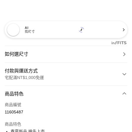
AI
找尺寸
如何選尺寸
付款與運送方式
宅配滿NT$1,000免運
付款方式
商品特色
信用卡一次付款
商品編號
信用卡分期付款
11605487
3 期 0 利率 每期
NT$1,026
21家銀行
商品特色
6 期 0 利率 每期
NT$513
21家銀行
合作金庫商業銀行
第一商業銀行
春夏新品 搶先上市