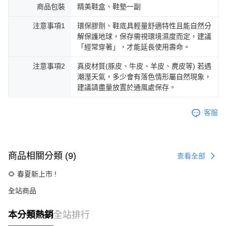
商品包裝
精美鞋盒、鞋墊一副
注意事項1
環保膠劑、鞋底具輕量舒適特性且能自然分
解保護地球，保存需視環境濕度而定，建議
「經常穿著」，才能延長使用壽命。
注意事項2
真皮材質(豚皮、牛皮、羊皮、麂皮等) 若遇
潮溼天氣，多少會有落色情形屬自然現象，
建議請盡量放置於通風處保存。
客服
商品相關分類 (9)
查看全部
🌻 春夏新上市 !
全站商品
BYHUE
本分類熱銷
全站排行
🕰️ 7/31 - 8/16