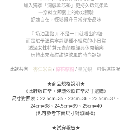
加入獨家「洞感軟芯墊」更持久透氣柔軟
一穿就立即愛上的軟Q體驗
舒適自在，輕鬆提升日常穿搭品味
『 奶油甜點 』不是一口就嚐出的糖
而是賦予溫柔寧靜那種不經意的小日常
透過女性特質元素顛覆經典休閒輪廓
玩轉出充滿甜甜純欲風的時尚調調
此款共有
/
/
可供選擇喔 !
杏仁米白
棉花糖粉
星光銀
★商品規格說明★
《此鞋版正常，建議依照正常尺寸選購》
尺寸對照表：22.5cm=35、23cm=36、23.5cm=37、
24cm=38、24.5cm=39、25cm=40
(也可參考下面尺寸對照圖檔)
★試穿報告★