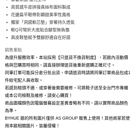
華南商業銀行
彰化商業銀行
12 期 0 利率 每期
NT$256
21家銀行
合作金庫商業銀行
第一商業銀行
高質感牛皮拼接真絲布面料製成
上海商業儲蓄銀行
台北富邦商業銀行
華南商業銀行
彰化商業銀行
合作金庫商業銀行
第一商業銀行
LINE Pay
國泰世華商業銀行
兆豐國際商業銀行
花邊扁平鞋帶彰顯甜美率性風格
上海商業儲蓄銀行
台北富邦商業銀行
華南商業銀行
彰化商業銀行
臺灣中小企業銀行
台中商業銀行
獨家「洞感軟芯墊」穿著持久透氣
國泰世華商業銀行
兆豐國際商業銀行
Apple Pay
上海商業儲蓄銀行
台北富邦商業銀行
匯豐（台灣）商業銀行
華泰商業銀行
臺灣中小企業銀行
台中商業銀行
軟Q可彎折大底貼合腳型無負擔
國泰世華商業銀行
兆豐國際商業銀行
聯邦商業銀行
遠東國際商業銀行
匯豐（台灣）商業銀行
華泰商業銀行
街口支付
真皮鞋墊賦予雙腳舒適自在好感
臺灣中小企業銀行
台中商業銀行
元大商業銀行
永豐商業銀行
聯邦商業銀行
遠東國際商業銀行
匯豐（台灣）商業銀行
華泰商業銀行
玉山商業銀行
星展（台灣）商業銀行
悠遊付
元大商業銀行
永豐商業銀行
銷售重點
聯邦商業銀行
遠東國際商業銀行
台新國際商業銀行
中國信託商業銀行
玉山商業銀行
星展（台灣）商業銀行
為提升服務效率，本站採用【只退貨不換貨制度】，若館內活動價
元大商業銀行
永豐商業銀行
台灣樂天信用卡公司
Google Pay
台新國際商業銀行
中國信託商業銀行
玉山商業銀行
星展（台灣）商業銀行
格與您購買時相同，請直接辦理退貨後重新選購正確尺寸。
台灣樂天信用卡公司
台新國際商業銀行
中國信託商業銀行
ATM付款
同筆訂單可能採分倉分批出貨，申請退貨時請將同筆訂單商品包成1
台灣樂天信用卡公司
件給宅配人員收取。
運送方式
若感到楦頭不適、或穿著後需要維修，可將鞋子送至全台門市專櫃
宅配
或本公司楦鞋及維修，請安心購買！
商品圖檔顏色因電腦螢幕設定差異會略有不同，請以實際商品顏色
每筆NT$80，滿NT$1,000(含以上)免運費
為準。
離島宅配
BYHUE 館的所有圖片僅供 AS GROUP 販售上使用！其他商家若使
每筆NT$280
用本館相關圖片，皆屬侵權！
國家/地區配送
查看運費