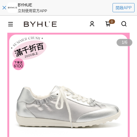
BYHUE
開啟APP
立刻使用官方APP
0
1
/
6