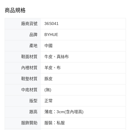
商品規格
廠商貨號
36S041
品牌
BYHUE
產地
中國
鞋面材質
牛皮、真絲布
內裡材質
羊皮、布
鞋墊材質
豚皮
中底材質
(無)
版型
正常
跟高
薄底：3cm(含內增高)
服飾贊助
服裝：私服