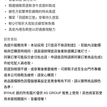
華南商業銀行
彰化商業銀行
12 期 0 利率 每期
NT$190
21家銀行
合作金庫商業銀行
第一商業銀行
精選細緻質感軟漆牛皮面料製成
上海商業儲蓄銀行
台北富邦商業銀行
華南商業銀行
彰化商業銀行
合作金庫商業銀行
第一商業銀行
LINE Pay
國泰世華商業銀行
兆豐國際商業銀行
銀色方釦繫帶彰顯簡約時尚美感
上海商業儲蓄銀行
台北富邦商業銀行
華南商業銀行
彰化商業銀行
臺灣中小企業銀行
台中商業銀行
獨家「洞感軟芯墊」穿著持久透氣
國泰世華商業銀行
兆豐國際商業銀行
Apple Pay
上海商業儲蓄銀行
台北富邦商業銀行
匯豐（台灣）商業銀行
華泰商業銀行
臺灣中小企業銀行
台中商業銀行
軟Q可彎折大底貼合腳型無負擔
國泰世華商業銀行
兆豐國際商業銀行
聯邦商業銀行
遠東國際商業銀行
匯豐（台灣）商業銀行
華泰商業銀行
街口支付
真皮內裡及鞋墊以舒適展現魅力
臺灣中小企業銀行
台中商業銀行
元大商業銀行
永豐商業銀行
聯邦商業銀行
遠東國際商業銀行
匯豐（台灣）商業銀行
華泰商業銀行
玉山商業銀行
星展（台灣）商業銀行
悠遊付
元大商業銀行
永豐商業銀行
銷售重點
聯邦商業銀行
遠東國際商業銀行
台新國際商業銀行
中國信託商業銀行
玉山商業銀行
星展（台灣）商業銀行
為提升服務效率，本站採用【只退貨不換貨制度】，若館內活動價
元大商業銀行
永豐商業銀行
台灣樂天信用卡公司
Google Pay
台新國際商業銀行
中國信託商業銀行
玉山商業銀行
星展（台灣）商業銀行
格與您購買時相同，請直接辦理退貨後重新選購正確尺寸。
台灣樂天信用卡公司
台新國際商業銀行
中國信託商業銀行
ATM付款
同筆訂單可能採分倉分批出貨，申請退貨時請將同筆訂單商品包成1
台灣樂天信用卡公司
件給宅配人員收取。
運送方式
若感到楦頭不適、或穿著後需要維修，可將鞋子送至全台門市專櫃
宅配
或本公司楦鞋及維修，請安心購買！
商品圖檔顏色因電腦螢幕設定差異會略有不同，請以實際商品顏色
每筆NT$80，滿NT$1,000(含以上)免運費
為準。
離島宅配
BYHUE 館的所有圖片僅供 AS GROUP 販售上使用！其他商家若使
每筆NT$280
用本館相關圖片，皆屬侵權！
國家/地區配送
查看運費