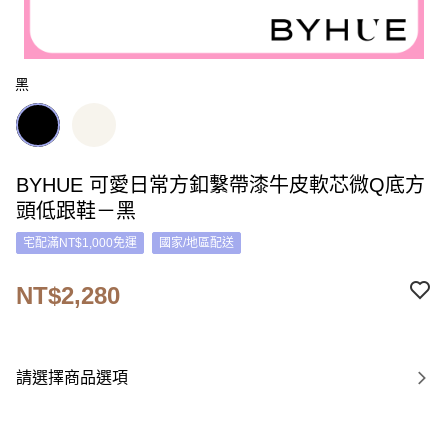
黑
BYHUE 可愛日常方釦繫帶漆牛皮軟芯微Q底方
頭低跟鞋－黑
宅配滿NT$1,000免運
國家/地區配送
NT$2,280
請選擇商品選項