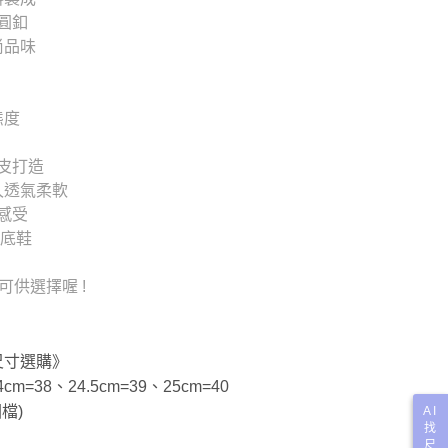
圓釦
尚品味
態度
皮打造
久透氣柔軟
感受
厚底鞋
供選擇喔 !
尺寸選購》
cm=38、24.5cm=39、25cm=40
檔)
AI
找
尺