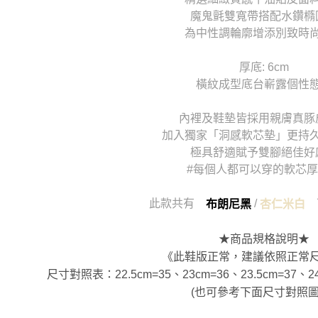
魔鬼氈雙寬帶搭配水鑽橢
為中性調輪廓增添別致時
厚底: 6cm
橫紋成型底台嶄露個性
內裡及鞋墊皆採用親膚真豚
加入獨家「洞感軟芯墊」更持
極具舒適賦予雙腳絕佳好
#每個人都可以穿的軟芯
此款共有
/
可
布朗尼黑
杏仁米白
★商品規格說明★
《此鞋版正常，建議依照正常
尺寸對照表：22.5cm=35、23cm=36、23.5cm=37、24
(也可參考下面尺寸對照圖