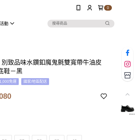
0
活動
UE 別致品味水鑽釦魔鬼氈雙寬帶牛油皮
底鞋－黑
1,000免運
國家/地區配送
080