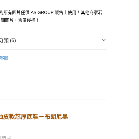
 館的所有圖片僅供 AS GROUP 販售上使用！其他商家若
相關圖片，皆屬侵權！
0，滿NT$1,000(含以上)免運費
類 (6)
80
市 !
配送
查看運費
客服
厚底鞋
黑色系
門必買！
Platform ❀ 軟芯厚底鞋
門必買！
#軟芯墊
牛油皮軟芯厚底鞋－布朗尼黑
料製成