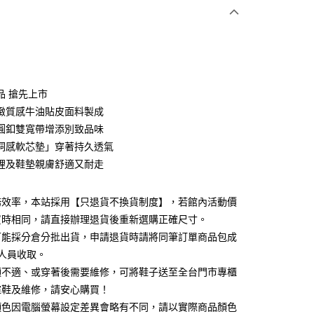
次付款
期付款
0 利率 每期
NT$1,026
21家銀行
品 搶先上市
0 利率 每期
NT$513
21家銀行
庫商業銀行
第一商業銀行
緻質感牛油貼皮面料製成
業銀行
彰化商業銀行
 0 利率 每期
NT$256
21家銀行
圓釦雙寬帶增添別致品味
庫商業銀行
第一商業銀行
業儲蓄銀行
台北富邦商業銀行
業銀行
彰化商業銀行
洞感軟芯墊」穿著持久透氣
庫商業銀行
第一商業銀行
華商業銀行
兆豐國際商業銀行
業儲蓄銀行
台北富邦商業銀行
裡及鞋墊親膚舒適又耐走
業銀行
彰化商業銀行
小企業銀行
台中商業銀行
華商業銀行
兆豐國際商業銀行
業儲蓄銀行
台北富邦商業銀行
台灣）商業銀行
華泰商業銀行
小企業銀行
台中商業銀行
華商業銀行
兆豐國際商業銀行
業銀行
遠東國際商業銀行
務效率，本站採用【只退貨不換貨制度】，若館內活動價
台灣）商業銀行
華泰商業銀行
小企業銀行
台中商業銀行
業銀行
永豐商業銀行
業銀行
遠東國際商業銀行
買時相同，請直接辦理退貨後重新選購正確尺寸。
台灣）商業銀行
華泰商業銀行
業銀行
星展（台灣）商業銀行
業銀行
永豐商業銀行
可能採分倉分批出貨，申請退貨時請將同筆訂單商品包成
業銀行
遠東國際商業銀行
際商業銀行
中國信託商業銀行
業銀行
星展（台灣）商業銀行
業銀行
永豐商業銀行
人員收取。
天信用卡公司
y
際商業銀行
中國信託商業銀行
業銀行
星展（台灣）商業銀行
頭不適、或穿著後需要維修，可將鞋子送至全台門市專櫃
天信用卡公司
際商業銀行
中國信託商業銀行
楦鞋及維修，請安心購買！
天信用卡公司
顏色因電腦螢幕設定差異會略有不同，請以實際商品顏色