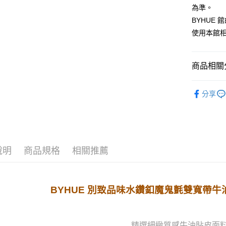
為準。
運送方式
BYHUE
宅配
使用本館
每筆NT$8
離島宅配
商品相關分
每筆NT$2
🌻 春夏新上
國家/地區
分享
全站商品
款式搜尋
顏色搜尋
說明
商品規格
相關推薦
❀ BH 入
❀ BH 入
BYHUE 別致品味水鑽釦魔鬼氈雙寬帶
精選細緻質感牛油貼皮面