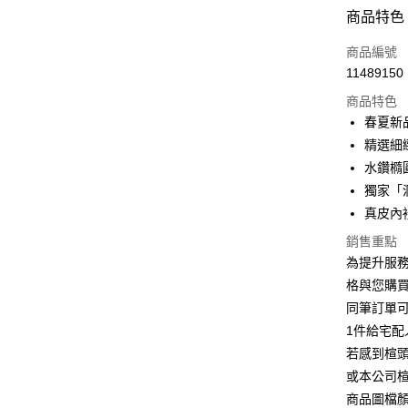
付款方式
商品特色
信用卡一
商品編號
11489150
信用卡分
商品特色
3 期 
春夏新
6 期 
合作金
精選細
華南商
12 期
水鑽橢
合作金
上海商
華南商
獨家「
合作金
LINE Pay
國泰世
上海商
真皮內
華南商
臺灣中
國泰世
Apple Pay
上海商
匯豐（
銷售重點
臺灣中
國泰世
聯邦商
為提升服
匯豐（
街口支付
臺灣中
元大商
聯邦商
格與您購
匯豐（
玉山商
悠遊付
元大商
同筆訂單
聯邦商
台新國
玉山商
元大商
1件給宅配
台灣樂
Google Pa
台新國
玉山商
若感到楦
台灣樂
台新國
ATM付款
或本公司
台灣樂
商品圖檔