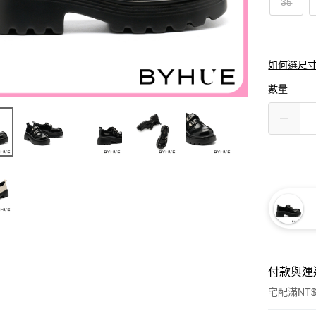
35
如何選尺
數量
付款與運
宅配滿NT$