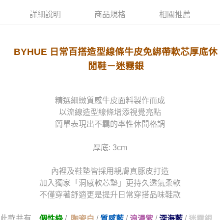
詳細說明
商品規格
相關推薦
BYHUE 日常百搭造型線條牛皮免綁帶軟芯厚底休
閒鞋－迷霧銀
精選細緻質感牛皮面料製作而成
以流線造型線條增添視覺亮點
簡單表現出不羈的率性休閒格調
厚底: 3cm
內裡及鞋墊皆採用親膚真豚皮打造
加入獨家「洞感軟芯墊」更持久透氣柔軟
不僅穿著舒適更是提升日常穿搭品味鞋款
此款共有
/
/
/
/
/
個性綠
陶瓷白
質感藍
浪漫紫
深海藍
迷霧銀