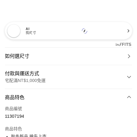
AI
找尺寸
如何選尺寸
付款與運送方式
宅配滿NT$1,000免運
付款方式
商品特色
信用卡一次付款
商品編號
信用卡分期付款
11307194
3 期 0 利率 每期
NT$993
21家銀行
商品特色
6 期 0 利率 每期
NT$496
21家銀行
合作金庫商業銀行
第一商業銀行
秋冬新品 搶先上市