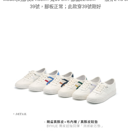
39號，腳板正常；此款穿39號剛好