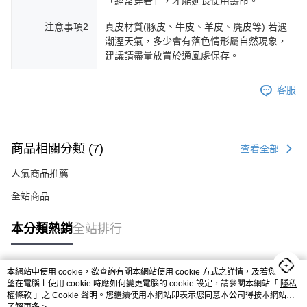
「經常穿著」，才能延長使用壽命。
注意事項2
真皮材質(豚皮、牛皮、羊皮、麂皮等) 若遇
潮溼天氣，多少會有落色情形屬自然現象，
建議請盡量放置於通風處保存。
客服
商品相關分類 (7)
查看全部
人氣商品推薦
全站商品
BYHUE
本分類熱銷
全站排行
🕰️ 7/31 - 8/16
🏷️ 單筆結帳金額滿千折百
( $2000 以上鞋款適用 )
本網站中使用 cookie，欲查詢有關本網站使用 cookie 方式之詳情，及若您不希
>> 折扣無上限 <<
熱門標籤
望在電腦上使用 cookie 時應如何變更電腦的 cookie 設定，請參閱本網站「
隱私
☕️ 門市官網享受相同折扣
權條款
」之 Cookie 聲明。您繼續使用本網站即表示您同意本公司得按本網站使