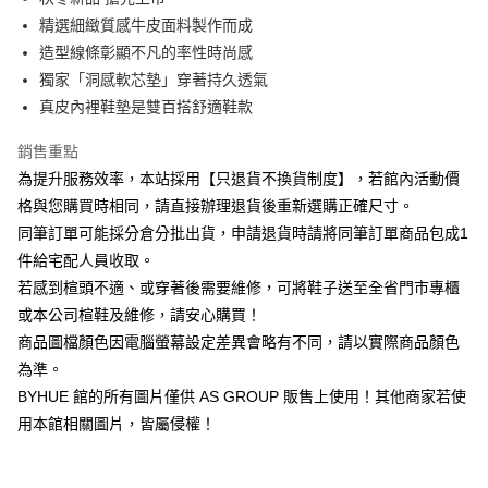
華南商業銀行
彰化商業銀行
12 期 0 利率 每期
NT$248
21家銀行
合作金庫商業銀行
第一商業銀行
精選細緻質感牛皮面料製作而成
上海商業儲蓄銀行
台北富邦商業銀行
華南商業銀行
彰化商業銀行
合作金庫商業銀行
第一商業銀行
LINE Pay
國泰世華商業銀行
兆豐國際商業銀行
造型線條彰顯不凡的率性時尚感
上海商業儲蓄銀行
台北富邦商業銀行
華南商業銀行
彰化商業銀行
臺灣中小企業銀行
台中商業銀行
獨家「洞感軟芯墊」穿著持久透氣
國泰世華商業銀行
兆豐國際商業銀行
Apple Pay
上海商業儲蓄銀行
台北富邦商業銀行
匯豐（台灣）商業銀行
華泰商業銀行
臺灣中小企業銀行
台中商業銀行
真皮內裡鞋墊是雙百搭舒適鞋款
國泰世華商業銀行
兆豐國際商業銀行
聯邦商業銀行
遠東國際商業銀行
匯豐（台灣）商業銀行
華泰商業銀行
街口支付
臺灣中小企業銀行
台中商業銀行
元大商業銀行
永豐商業銀行
銷售重點
聯邦商業銀行
遠東國際商業銀行
匯豐（台灣）商業銀行
華泰商業銀行
玉山商業銀行
星展（台灣）商業銀行
悠遊付
元大商業銀行
永豐商業銀行
為提升服務效率，本站採用【只退貨不換貨制度】，若館內活動價
聯邦商業銀行
遠東國際商業銀行
台新國際商業銀行
中國信託商業銀行
玉山商業銀行
星展（台灣）商業銀行
格與您購買時相同，請直接辦理退貨後重新選購正確尺寸。
元大商業銀行
永豐商業銀行
台灣樂天信用卡公司
Google Pay
台新國際商業銀行
中國信託商業銀行
玉山商業銀行
星展（台灣）商業銀行
同筆訂單可能採分倉分批出貨，申請退貨時請將同筆訂單商品包成1
台灣樂天信用卡公司
台新國際商業銀行
中國信託商業銀行
ATM付款
件給宅配人員收取。
台灣樂天信用卡公司
若感到楦頭不適、或穿著後需要維修，可將鞋子送至全省門市專櫃
運送方式
或本公司楦鞋及維修，請安心購買！
宅配
商品圖檔顏色因電腦螢幕設定差異會略有不同，請以實際商品顏色
為準。
每筆NT$80，滿NT$1,000(含以上)免運費
BYHUE 館的所有圖片僅供 AS GROUP 販售上使用！其他商家若使
離島宅配
用本館相關圖片，皆屬侵權！
每筆NT$280
國家/地區配送
查看運費