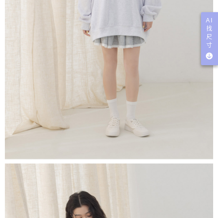
AI
找
尺
寸