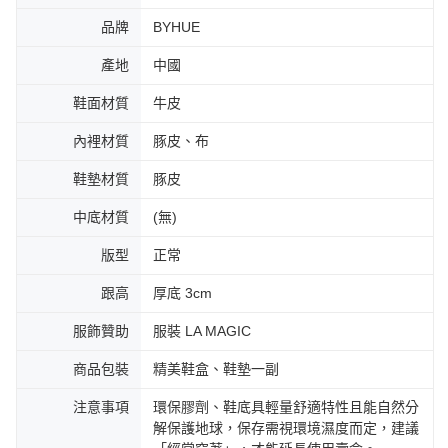
品牌
BYHUE
產地
中國
鞋面材質
牛皮
內裡材質
豚皮、布
鞋墊材質
豚皮
中底材質
(無)
版型
正常
跟高
厚底 3cm
服飾贊助
服裝 LA MAGIC
商品包裝
精美鞋盒、鞋墊一副
注意事項
環保膠劑、鞋底具輕量舒適特性且能自然分
解保護地球，保存需視環境濕度而定，建議