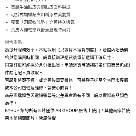
華南商業銀行
彰化商業銀行
12 期 0 利率 每期
NT$223
21家銀行
合作金庫商業銀行
第一商業銀行
質感牛油貼皮與漆貼皮面料製成
上海商業儲蓄銀行
台北富邦商業銀行
華南商業銀行
彰化商業銀行
合作金庫商業銀行
第一商業銀行
LINE Pay
國泰世華商業銀行
兆豐國際商業銀行
可拆式蝴蝶結夾釦增添甜美氣質
上海商業儲蓄銀行
台北富邦商業銀行
華南商業銀行
彰化商業銀行
臺灣中小企業銀行
台中商業銀行
獨家「洞感軟芯墊」穿著持久透氣
國泰世華商業銀行
兆豐國際商業銀行
Apple Pay
上海商業儲蓄銀行
台北富邦商業銀行
匯豐（台灣）商業銀行
華泰商業銀行
臺灣中小企業銀行
台中商業銀行
真皮內裡鞋墊以舒適展現時尚力
國泰世華商業銀行
兆豐國際商業銀行
聯邦商業銀行
遠東國際商業銀行
匯豐（台灣）商業銀行
華泰商業銀行
街口支付
臺灣中小企業銀行
台中商業銀行
元大商業銀行
永豐商業銀行
銷售重點
聯邦商業銀行
遠東國際商業銀行
匯豐（台灣）商業銀行
華泰商業銀行
玉山商業銀行
星展（台灣）商業銀行
悠遊付
元大商業銀行
永豐商業銀行
為提升服務效率，本站採用【只退貨不換貨制度】，若館內活動價
聯邦商業銀行
遠東國際商業銀行
台新國際商業銀行
中國信託商業銀行
玉山商業銀行
星展（台灣）商業銀行
格與您購買時相同，請直接辦理退貨後重新選購正確尺寸。
元大商業銀行
永豐商業銀行
台灣樂天信用卡公司
Google Pay
台新國際商業銀行
中國信託商業銀行
玉山商業銀行
星展（台灣）商業銀行
同筆訂單可能採分倉分批出貨，申請退貨時請將同筆訂單商品包成1
台灣樂天信用卡公司
台新國際商業銀行
中國信託商業銀行
ATM付款
件給宅配人員收取。
台灣樂天信用卡公司
若感到楦頭不適、或穿著後需要維修，可將鞋子送至全省門市專櫃
運送方式
或本公司楦鞋及維修，請安心購買！
宅配
商品圖檔顏色因電腦螢幕設定差異會略有不同，請以實際商品顏色
為準。
每筆NT$80，滿NT$1,000(含以上)免運費
BYHUE 館的所有圖片僅供 AS GROUP 販售上使用！其他商家若使
離島宅配
用本館相關圖片，皆屬侵權！
每筆NT$280
國家/地區配送
查看運費