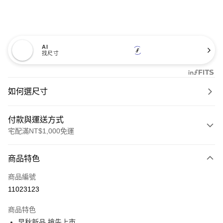
AI
找尺寸
如何選尺寸
付款與運送方式
宅配滿NT$1,000免運
付款方式
商品特色
信用卡一次付款
商品編號
信用卡分期付款
11023123
3 期 0 利率 每期
NT$893
21家銀行
商品特色
6 期 0 利率 每期
NT$446
21家銀行
合作金庫商業銀行
第一商業銀行
早秋新品 搶先上市