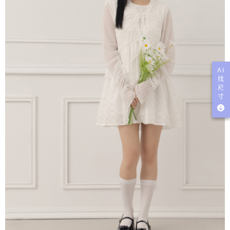
AI
找
尺
寸