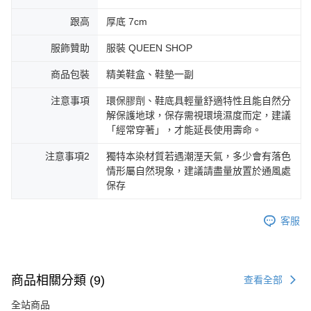
跟高
厚底 7cm
服飾贊助
服裝 QUEEN SHOP
商品包裝
精美鞋盒、鞋墊一副
注意事項
環保膠劑、鞋底具輕量舒適特性且能自然分
解保護地球，保存需視環境濕度而定，建議
「經常穿著」，才能延長使用壽命。
注意事項2
獨特本染材質若遇潮溼天氣，多少會有落色
情形屬自然現象，建議請盡量放置於通風處
保存
客服
商品相關分類 (9)
查看全部
全站商品