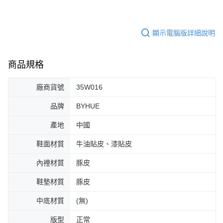
顯示電腦版詳細說明
商品規格
廠商貨號
35W016
品牌
BYHUE
產地
中國
鞋面材質
牛油貼皮、漆貼皮
內裡材質
豚皮
鞋墊材質
豚皮
中底材質
(無)
版型
正常