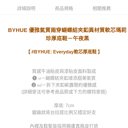
詳細說明
商品規格
相關推薦
BYHUE 優雅氣質兩穿蝴蝶結夾釦異材質軟芯瑪莉
珍厚底鞋－午夜黑
【 #BYHUE: Everyday軟芯厚底鞋 】
質感牛油貼皮與漆貼皮面料製成
❶ 𝑠𝑡－蝴蝶結夾釦增添甜美氣質
❷ 𝑛𝑑－拆下夾釦嶄露簡約優雅感
(詳細穿法可參考商品照或下方的模特穿搭)
厚底: 7cm
鋸齒狀底台拉提比例又穩定好走
內裡及鞋墊皆採用親膚真豚皮打造