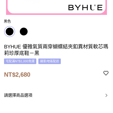
黑色
BYHUE 優雅氣質兩穿蝴蝶結夾釦異材質軟芯瑪
莉珍厚底鞋－黑
宅配滿NT$1,000免運
國家/地區配送
NT$2,680
請選擇商品選項