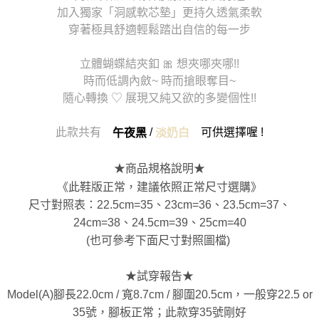
加入獨家「洞感軟芯墊」更持久透氣柔軟
穿著極具舒適輕鬆踏出自信的每一步
立體蝴蝶結夾釦 🎀 想夾哪夾哪!!
時而低調內斂~ 時而搶眼奪目~
隨心轉換 ♡ 展現又純又欲的多變個性!!
此款共有
/
可供選擇喔 !
午夜黑
淡奶白
★商品規格說明★
《此鞋版正常，建議依照正常尺寸選購》
尺寸對照表：22.5cm=35、23cm=36、23.5cm=37、
24cm=38、24.5cm=39、25cm=40
(也可參考下面尺寸對照圖檔)
★試穿報告★
Model(A)腳長22.0cm / 寬8.7cm / 腳圍20.5cm，一般穿22.5 or
35號，腳板正常；此款穿35號剛好