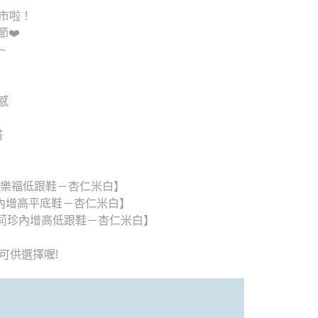
列上市啦！
❤️
~
感
搭
底樂福低跟鞋－杏仁米白】
底內增高平底鞋－杏仁米白】
瑪莉珍內增高低跟鞋－杏仁米白】
供選擇喔!