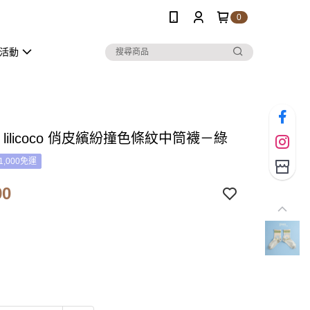
0
活動
E lilicoco 俏皮繽紛撞色條紋中筒襪－綠
1,000免運
90