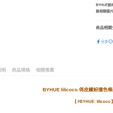
臺灣中
元大商
聯邦商
BYHUE
匯豐（
玉山商
悠遊付
元大商
館相關圖
聯邦商
台新國
玉山商
元大商
台灣樂
Google Pa
台新國
玉山商
台灣樂
商品相關分
台新國
ATM付款
台灣樂
🌼 美好日常 ▹
分享
運送方式
全站商品
宅配
每筆NT$8
說明
商品規格
相關推薦
BYHUE lilicoco 俏皮繽紛
【 #BYHUE: lilicoco 