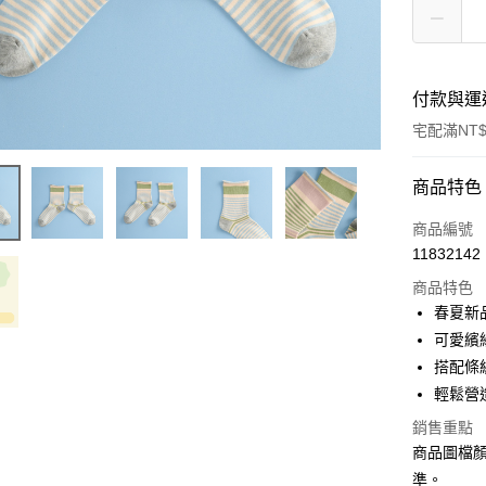
付款與運
宅配滿NT$
付款方式
商品特色
信用卡一
商品編號
11832142
信用卡分
商品特色
3 期 
春夏新
6 期 
合作金
可愛繽
華南商
12 期
搭配條
合作金
上海商
華南商
輕鬆營
合作金
LINE Pay
國泰世
上海商
華南商
銷售重點
臺灣中
國泰世
Apple Pay
上海商
匯豐（
商品圖檔
臺灣中
國泰世
聯邦商
準。
匯豐（
街口支付