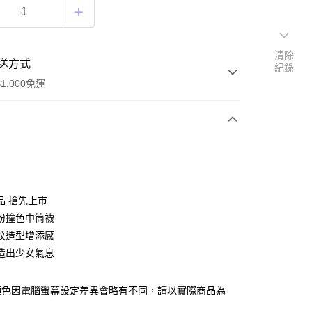
清除
送方式
紀錄
1,000免運
次付款
期付款
0 利率 每期
NT$130
21家銀行
品 搶先上市
0 利率 每期
NT$65
21家銀行
庫商業銀行
第一商業銀行
紛撞色中筒襪
業銀行
彰化商業銀行
 0 利率 每期
NT$32
21家銀行
紋造型增添感
庫商業銀行
第一商業銀行
業儲蓄銀行
台北富邦商業銀行
業銀行
彰化商業銀行
造出少女氣息
庫商業銀行
第一商業銀行
華商業銀行
兆豐國際商業銀行
業儲蓄銀行
台北富邦商業銀行
業銀行
彰化商業銀行
小企業銀行
台中商業銀行
華商業銀行
兆豐國際商業銀行
業儲蓄銀行
台北富邦商業銀行
台灣）商業銀行
華泰商業銀行
顏色因電腦螢幕設定差異會略有不同，請以實際商品為
小企業銀行
台中商業銀行
華商業銀行
兆豐國際商業銀行
業銀行
遠東國際商業銀行
台灣）商業銀行
華泰商業銀行