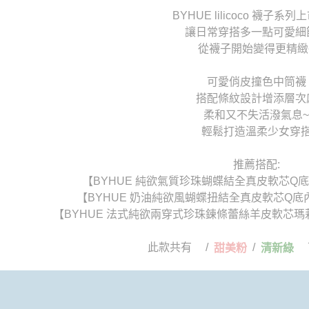
BYHUE lilicoco 襪子系
讓日常穿搭多一點可愛細節
從襪子開始變得更精緻
可愛俏皮撞色中筒襪
搭配條紋設計增添層次
柔和又不失活潑氣息~
輕鬆打造溫柔少女穿
推薦搭配:
【BYHUE 純欲氣質珍珠蝴蝶結全真皮軟芯Q
【BYHUE 奶油純欲風蝴蝶扭結全真皮軟芯Q
【BYHUE 法式純欲兩穿式珍珠鍊條蕾絲羊皮軟芯
此款共有 /
/
可
甜美粉
清新綠