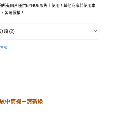
小企業銀行
台中商業銀行
業銀行
永豐商業銀行
業銀行
遠東國際商業銀行
館的所有圖片僅供BYHUE販售上使用！其他商家若使用本
台灣）商業銀行
華泰商業銀行
業銀行
星展（台灣）商業銀行
業銀行
永豐商業銀行
片，皆屬侵權！
業銀行
遠東國際商業銀行
際商業銀行
中國信託商業銀行
業銀行
星展（台灣）商業銀行
業銀行
永豐商業銀行
天信用卡公司
y
際商業銀行
中國信託商業銀行
業銀行
星展（台灣）商業銀行
天信用卡公司
類 (2)
際商業銀行
中國信託商業銀行
天信用卡公司
 lilicoco
客服
0，滿NT$1,000(含以上)免運費
撞色條紋中筒襪－清新綠
】