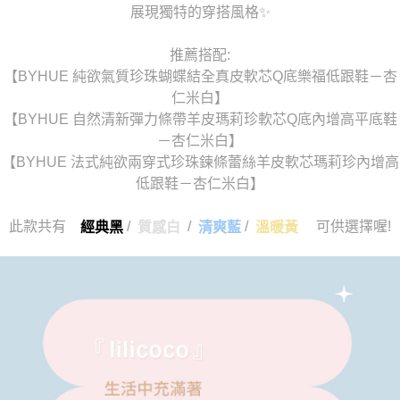
展現獨特的穿搭風格✨
推薦搭配:
【BYHUE 純欲氣質珍珠蝴蝶結全真皮軟芯Q底樂福低跟鞋－杏
仁米白】
【BYHUE 自然清新彈力條帶羊皮瑪莉珍軟芯Q底內增高平底鞋
－杏仁米白】
【BYHUE 法式純欲兩穿式珍珠鍊條蕾絲羊皮軟芯瑪莉珍內增高
低跟鞋－杏仁米白】
此款共有
/
/
/
可供選擇喔!
經典黑
質感白
清爽藍
溫暖黃