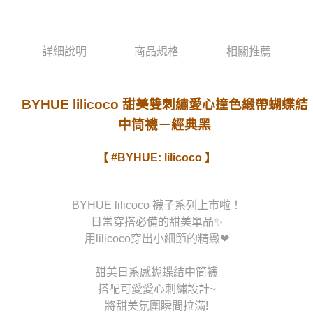
運送方式
宅配
詳細說明
商品規格
相關推薦
每筆NT$80，滿NT$1,000(含以上)免運費
BYHUE lilicoco 甜美雙刺繡愛心撞色緞帶蝴蝶結
中筒襪－經典黑
【 #BYHUE: lilicoco 】
BYHUE lilicoco 襪子系列上市啦！
日常穿搭必備的甜美單品✨
用lilicoco穿出小細節的精緻❤
甜美日系感蝴蝶結中筒襪
搭配可愛愛心刺繡設計~
將甜美氛圍瞬間拉滿!