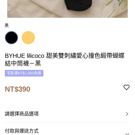
黑
BYHUE lilicoco 甜美雙刺繡愛心撞色緞帶蝴蝶
結中筒襪－黑
宅配滿NT$1,000免運
NT$390
請選擇商品選項
付款與運送方式