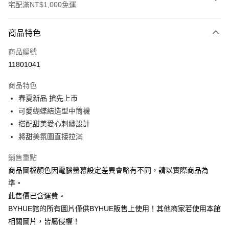
宅配滿NT$1,000免運
付款方式
商品特色
信用卡一次付款
商品編號
信用卡分期付款
11801041
3 期 0 利率 每期
NT$130
21家銀行
商品特色
6 期 0 利率 每期
NT$65
21家銀行
合作金庫商業銀行
第一商業銀行
春夏新品 搶先上市
華南商業銀行
彰化商業銀行
12 期 0 利率 每期
NT$32
21家銀行
合作金庫商業銀行
第一商業銀行
可愛蝴蝶結造型中筒襪
上海商業儲蓄銀行
台北富邦商業銀行
華南商業銀行
彰化商業銀行
合作金庫商業銀行
第一商業銀行
LINE Pay
國泰世華商業銀行
兆豐國際商業銀行
搭配甜美愛心刺繡設計
上海商業儲蓄銀行
台北富邦商業銀行
華南商業銀行
彰化商業銀行
臺灣中小企業銀行
台中商業銀行
將甜美氛圍直接拉滿
國泰世華商業銀行
兆豐國際商業銀行
Apple Pay
上海商業儲蓄銀行
台北富邦商業銀行
匯豐（台灣）商業銀行
華泰商業銀行
臺灣中小企業銀行
台中商業銀行
國泰世華商業銀行
兆豐國際商業銀行
聯邦商業銀行
遠東國際商業銀行
銷售重點
匯豐（台灣）商業銀行
華泰商業銀行
街口支付
臺灣中小企業銀行
台中商業銀行
元大商業銀行
永豐商業銀行
商品圖檔顏色因電腦螢幕設定差異會略有不同，請以實際商品為
聯邦商業銀行
遠東國際商業銀行
匯豐（台灣）商業銀行
華泰商業銀行
玉山商業銀行
星展（台灣）商業銀行
悠遊付
元大商業銀行
永豐商業銀行
準。
聯邦商業銀行
遠東國際商業銀行
台新國際商業銀行
中國信託商業銀行
玉山商業銀行
星展（台灣）商業銀行
此售價已含運費。
元大商業銀行
永豐商業銀行
台灣樂天信用卡公司
Google Pay
台新國際商業銀行
中國信託商業銀行
玉山商業銀行
星展（台灣）商業銀行
BYHUE館的所有圖片僅供BYHUE販售上使用！其他商家若使用本館
台灣樂天信用卡公司
台新國際商業銀行
中國信託商業銀行
ATM付款
相關圖片，皆屬侵權！
台灣樂天信用卡公司