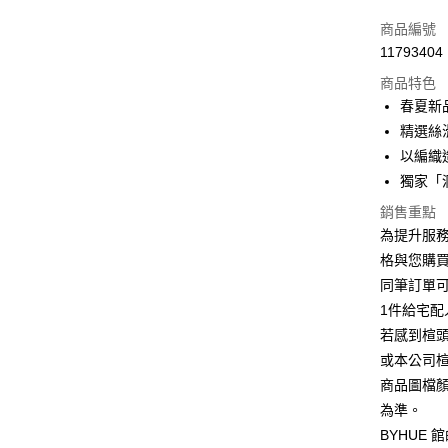
信用卡一
商品編號
11793404
信用卡分
商品特色
3 期 
春夏新
6 期 
合作金
精選絲
華南商
12 期
以編織
合作金
上海商
華南商
獨家「
合作金
LINE Pay
國泰世
上海商
華南商
銷售重點
臺灣中
國泰世
Apple Pay
上海商
匯豐（
為提升服
臺灣中
國泰世
聯邦商
格與您購
匯豐（
街口支付
臺灣中
元大商
聯邦商
同筆訂單
匯豐（
玉山商
悠遊付
元大商
1件給宅配
聯邦商
台新國
玉山商
元大商
若感到楦
台灣樂
Google Pa
台新國
玉山商
或本公司
台灣樂
台新國
ATM付款
商品圖檔
台灣樂
為準。
BYHUE
運送方式