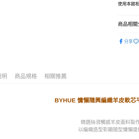
使用本館
宅配
每筆NT$8
商品相關分
離島宅配
🌻 春夏新上
每筆NT$2
分享
全站商品
國家/地區
款式搜尋
顏色搜尋
說明
商品規格
相關推薦
❀ BH 入
BYHUE 慵懶隨興編織羊皮軟
精選絲滑觸感羊皮面料製
以編織造型彰顯隨型慵懶度