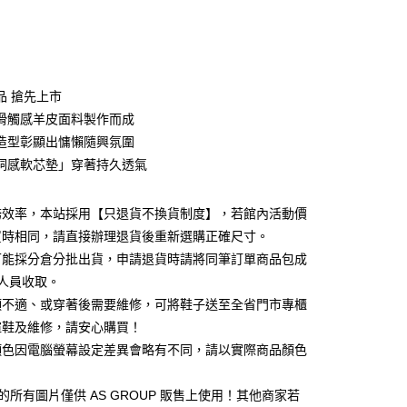
次付款
期付款
0 利率 每期
NT$660
21家銀行
品 搶先上市
0 利率 每期
NT$330
21家銀行
庫商業銀行
第一商業銀行
滑觸感羊皮面料製作而成
業銀行
彰化商業銀行
 0 利率 每期
NT$165
21家銀行
造型彰顯出慵懶隨興氛圍
庫商業銀行
第一商業銀行
業儲蓄銀行
台北富邦商業銀行
業銀行
彰化商業銀行
洞感軟芯墊」穿著持久透氣
庫商業銀行
第一商業銀行
華商業銀行
兆豐國際商業銀行
業儲蓄銀行
台北富邦商業銀行
業銀行
彰化商業銀行
小企業銀行
台中商業銀行
華商業銀行
兆豐國際商業銀行
業儲蓄銀行
台北富邦商業銀行
台灣）商業銀行
華泰商業銀行
務效率，本站採用【只退貨不換貨制度】，若館內活動價
小企業銀行
台中商業銀行
華商業銀行
兆豐國際商業銀行
業銀行
遠東國際商業銀行
買時相同，請直接辦理退貨後重新選購正確尺寸。
台灣）商業銀行
華泰商業銀行
小企業銀行
台中商業銀行
業銀行
永豐商業銀行
業銀行
遠東國際商業銀行
可能採分倉分批出貨，申請退貨時請將同筆訂單商品包成
台灣）商業銀行
華泰商業銀行
業銀行
星展（台灣）商業銀行
業銀行
永豐商業銀行
人員收取。
業銀行
遠東國際商業銀行
際商業銀行
中國信託商業銀行
業銀行
星展（台灣）商業銀行
業銀行
永豐商業銀行
頭不適、或穿著後需要維修，可將鞋子送至全省門市專櫃
天信用卡公司
y
際商業銀行
中國信託商業銀行
業銀行
星展（台灣）商業銀行
楦鞋及維修，請安心購買！
天信用卡公司
際商業銀行
中國信託商業銀行
顏色因電腦螢幕設定差異會略有不同，請以實際商品顏色
天信用卡公司
 館的所有圖片僅供 AS GROUP 販售上使用！其他商家若