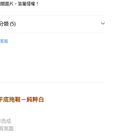
相關圖片，皆屬侵權！
0，滿NT$1,000(含以上)免運費
類 (5)
市 !
80
客服
配送
查看運費
涼鞋、拖鞋
白色系
門必買！
#軟芯墊
芯平底拖鞋－純粹白
作而成
假氛圍