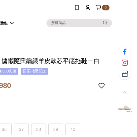
0
活動
UE 慵懶隨興編織羊皮軟芯平底拖鞋－白
1,000免運
國家/地區配送
980
36
37
38
39
40