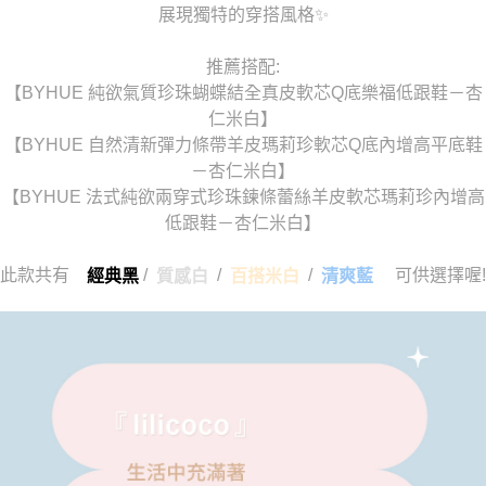
展現獨特的穿搭風格✨
推薦搭配:
【BYHUE 純欲氣質珍珠蝴蝶結全真皮軟芯Q底樂福低跟鞋－杏
仁米白】
【BYHUE 自然清新彈力條帶羊皮瑪莉珍軟芯Q底內增高平底鞋
－杏仁米白】
【BYHUE 法式純欲兩穿式珍珠鍊條蕾絲羊皮軟芯瑪莉珍內增高
低跟鞋－杏仁米白】
此款共有
/
/
/
可供選擇喔!
經典黑
質感白
百搭米白
清爽藍