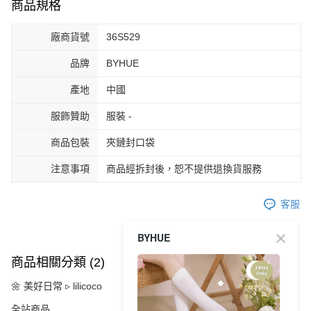
商品規格
廠商貨號
36S529
品牌
BYHUE
產地
中國
服飾贊助
服裝 -
商品包裝
夾鏈封口袋
注意事項
商品經拆封後，恕不提供退換貨服務
客服
BYHUE
商品相關分類 (2)
🌼 美好日常 ▹ lilicoco
全站商品