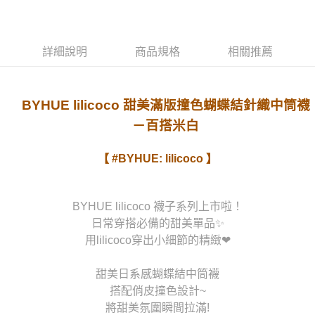
運送方式
宅配
詳細說明
商品規格
相關推薦
每筆NT$80，滿NT$1,000(含以上)免運費
BYHUE lilicoco 甜美滿版撞色蝴蝶結針織中筒襪
－百搭米白
【 #BYHUE: lilicoco 】
BYHUE lilicoco 襪子系列上市啦！
日常穿搭必備的甜美單品✨
用lilicoco穿出小細節的精緻❤
甜美日系感蝴蝶結中筒襪
搭配俏皮撞色設計~
將甜美氛圍瞬間拉滿!