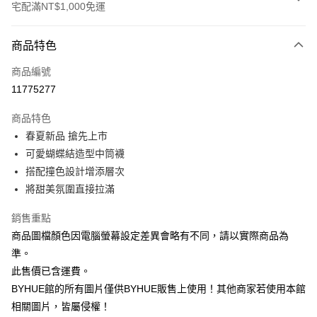
宅配滿NT$1,000免運
付款方式
商品特色
信用卡一次付款
商品編號
信用卡分期付款
11775277
3 期 0 利率 每期
NT$130
21家銀行
商品特色
6 期 0 利率 每期
NT$65
21家銀行
合作金庫商業銀行
第一商業銀行
春夏新品 搶先上市
華南商業銀行
彰化商業銀行
12 期 0 利率 每期
NT$32
21家銀行
合作金庫商業銀行
第一商業銀行
可愛蝴蝶結造型中筒襪
上海商業儲蓄銀行
台北富邦商業銀行
華南商業銀行
彰化商業銀行
合作金庫商業銀行
第一商業銀行
LINE Pay
國泰世華商業銀行
兆豐國際商業銀行
搭配撞色設計增添層次
上海商業儲蓄銀行
台北富邦商業銀行
華南商業銀行
彰化商業銀行
臺灣中小企業銀行
台中商業銀行
將甜美氛圍直接拉滿
國泰世華商業銀行
兆豐國際商業銀行
Apple Pay
上海商業儲蓄銀行
台北富邦商業銀行
匯豐（台灣）商業銀行
華泰商業銀行
臺灣中小企業銀行
台中商業銀行
國泰世華商業銀行
兆豐國際商業銀行
聯邦商業銀行
遠東國際商業銀行
銷售重點
匯豐（台灣）商業銀行
華泰商業銀行
街口支付
臺灣中小企業銀行
台中商業銀行
元大商業銀行
永豐商業銀行
商品圖檔顏色因電腦螢幕設定差異會略有不同，請以實際商品為
聯邦商業銀行
遠東國際商業銀行
匯豐（台灣）商業銀行
華泰商業銀行
玉山商業銀行
星展（台灣）商業銀行
悠遊付
元大商業銀行
永豐商業銀行
準。
聯邦商業銀行
遠東國際商業銀行
台新國際商業銀行
中國信託商業銀行
玉山商業銀行
星展（台灣）商業銀行
此售價已含運費。
元大商業銀行
永豐商業銀行
台灣樂天信用卡公司
Google Pay
台新國際商業銀行
中國信託商業銀行
玉山商業銀行
星展（台灣）商業銀行
BYHUE館的所有圖片僅供BYHUE販售上使用！其他商家若使用本館
台灣樂天信用卡公司
台新國際商業銀行
中國信託商業銀行
ATM付款
相關圖片，皆屬侵權！
台灣樂天信用卡公司