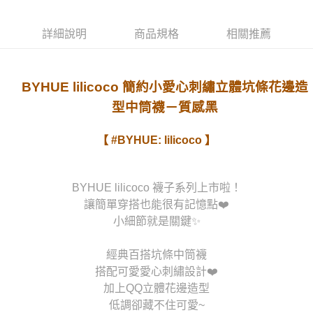
運送方式
詳細說明
商品規格
相關推薦
宅配
每筆NT$80，滿NT$1,000(含以上)免運費
BYHUE lilicoco 簡約小愛心刺繡立體坑條花邊造
型中筒襪－質感黑
【 #BYHUE: lilicoco 】
BYHUE lilicoco 襪子系列上市啦！
讓簡單穿搭也能很有記憶點❤️
小細節就是關鍵✨
經典百搭坑條中筒襪
搭配可愛愛心刺繡設計❤️
加上QQ立體花邊造型
低調卻藏不住可愛~