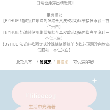
日常也能穿出精緻感‼️
推薦搭配:
【BYHUE 純欲氣質珍珠蝴蝶結全真皮軟芯Q底樂福低跟鞋－杏
仁米白】
【BYHUE 奶油純欲風蝴蝶扭結全真皮軟芯Q底內增高平底鞋－
杏仁米白】
【BYHUE 法式純欲兩穿式珍珠鍊條蕾絲羊皮軟芯瑪莉珍內增高
低跟鞋－杏仁米白】
此款共有 /
/
可供選擇喔!
質感黑
百搭米