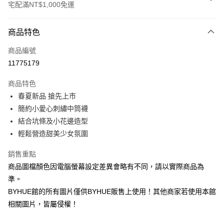
宅配滿NT$1,000免運
付款方式
商品特色
信用卡一次付款
商品編號
信用卡分期付款
11775179
3 期 0 利率 每期
NT$130
21家銀行
商品特色
6 期 0 利率 每期
NT$65
21家銀行
合作金庫商業銀行
第一商業銀行
春夏新品 搶先上市
華南商業銀行
彰化商業銀行
12 期 0 利率 每期
NT$32
21家銀行
合作金庫商業銀行
第一商業銀行
簡約小愛心刺繡中筒襪
上海商業儲蓄銀行
台北富邦商業銀行
華南商業銀行
彰化商業銀行
合作金庫商業銀行
第一商業銀行
LINE Pay
國泰世華商業銀行
兆豐國際商業銀行
結合坑條及小花邊造型
上海商業儲蓄銀行
台北富邦商業銀行
華南商業銀行
彰化商業銀行
臺灣中小企業銀行
台中商業銀行
輕鬆營造甜美少女氛圍
國泰世華商業銀行
兆豐國際商業銀行
Apple Pay
上海商業儲蓄銀行
台北富邦商業銀行
匯豐（台灣）商業銀行
華泰商業銀行
臺灣中小企業銀行
台中商業銀行
國泰世華商業銀行
兆豐國際商業銀行
聯邦商業銀行
遠東國際商業銀行
銷售重點
匯豐（台灣）商業銀行
華泰商業銀行
街口支付
臺灣中小企業銀行
台中商業銀行
元大商業銀行
永豐商業銀行
商品圖檔顏色因電腦螢幕設定差異會略有不同，請以實際商品為
聯邦商業銀行
遠東國際商業銀行
匯豐（台灣）商業銀行
華泰商業銀行
玉山商業銀行
星展（台灣）商業銀行
悠遊付
元大商業銀行
永豐商業銀行
準。
聯邦商業銀行
遠東國際商業銀行
台新國際商業銀行
中國信託商業銀行
玉山商業銀行
星展（台灣）商業銀行
BYHUE館的所有圖片僅供BYHUE販售上使用！其他商家若使用本館
元大商業銀行
永豐商業銀行
台灣樂天信用卡公司
Google Pay
台新國際商業銀行
中國信託商業銀行
玉山商業銀行
星展（台灣）商業銀行
相關圖片，皆屬侵權！
台灣樂天信用卡公司
台新國際商業銀行
中國信託商業銀行
ATM付款
台灣樂天信用卡公司