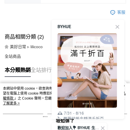
客服
BYHUE
商品相關分類 (2)
🌼 美好日常 ▹ lilicoco
全站商品
本分類熱銷
全站排行
本網站中使用 cookie，欲查詢有關本網站使用 cookie 方式之詳情，及若您不希
熱門標籤
望在電腦上使用 cookie 時應如何變更電腦的 cookie 設定，請參閱本網站「
隱私
權條款
」之 Cookie 聲明。您繼續使用本網站即表示您同意本公司得按本網站使
用條款之 Cookie 聲明使用 cookie。
了解更多 >
🕰️ 7/31 - 8/16
🏷️ 單筆結帳金額滿千折百
我知道了
( $2000 以上鞋款適用 )
歡迎加入💐 BYHUE 生活圈
>> 折扣無上限 <<