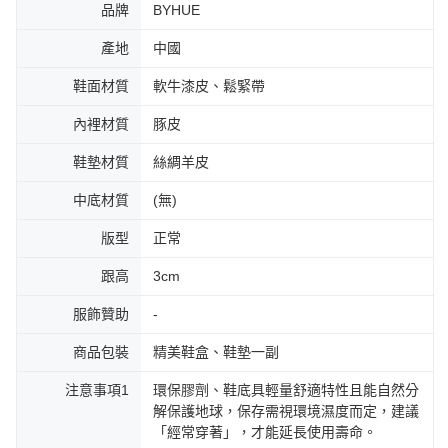
品牌
BYHUE
產地
中國
鞋面材質
軟牛漆皮、鬆緊帶
內裡材質
豚皮
鞋墊材質
絲綢羊皮
中底材質
(無)
版型
正常
跟高
3cm
服飾贊助
-
商品包裝
精美鞋盒、鞋墊一副
注意事項1
環保膠劑、鞋底具輕量舒適特性且能自然分
解保護地球，保存需視環境濕度而定，建議
「經常穿著」，才能延長使用壽命。