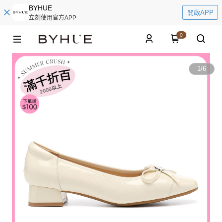
BYHUE
開啟APP
立刻使用官方APP
0
1
/
6