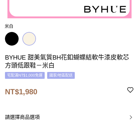
米白
BYHUE 甜美氣質BH花釦蝴蝶結軟牛漆皮軟芯
方頭低跟鞋－米白
宅配滿NT$1,000免運
國家/地區配送
NT$1,980
請選擇商品選項