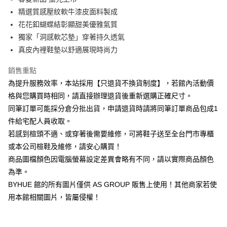
華南商業銀行
彰化商業銀行
12 期 0 利率 每期
NT$165
21家銀行
合作金庫商業銀行
第一商業銀行
精選質感壓紋軟牛漆皮面料製成
上海商業儲蓄銀行
台北富邦商業銀行
華南商業銀行
彰化商業銀行
合作金庫商業銀行
第一商業銀行
LINE Pay
國泰世華商業銀行
兆豐國際商業銀行
花花釦蝴蝶結彰顯甜美優雅氣質
上海商業儲蓄銀行
台北富邦商業銀行
華南商業銀行
彰化商業銀行
臺灣中小企業銀行
台中商業銀行
獨家「洞感軟芯墊」穿著持久透氣
國泰世華商業銀行
兆豐國際商業銀行
Apple Pay
上海商業儲蓄銀行
台北富邦商業銀行
匯豐（台灣）商業銀行
華泰商業銀行
臺灣中小企業銀行
台中商業銀行
真皮內裡鞋墊以舒適展現時尚力
國泰世華商業銀行
兆豐國際商業銀行
聯邦商業銀行
遠東國際商業銀行
匯豐（台灣）商業銀行
華泰商業銀行
街口支付
臺灣中小企業銀行
台中商業銀行
元大商業銀行
永豐商業銀行
銷售重點
聯邦商業銀行
遠東國際商業銀行
匯豐（台灣）商業銀行
華泰商業銀行
玉山商業銀行
星展（台灣）商業銀行
悠遊付
元大商業銀行
永豐商業銀行
為提升服務效率，本站採用【只退貨不換貨制度】，若館內活動價
聯邦商業銀行
遠東國際商業銀行
台新國際商業銀行
中國信託商業銀行
玉山商業銀行
星展（台灣）商業銀行
格與您購買時相同，請直接辦理退貨後重新選購正確尺寸。
元大商業銀行
永豐商業銀行
台灣樂天信用卡公司
Google Pay
台新國際商業銀行
中國信託商業銀行
玉山商業銀行
星展（台灣）商業銀行
同筆訂單可能採分倉分批出貨，申請退貨時請將同筆訂單商品包成1
台灣樂天信用卡公司
台新國際商業銀行
中國信託商業銀行
ATM付款
件給宅配人員收取。
台灣樂天信用卡公司
若感到楦頭不適、或穿著後需要維修，可將鞋子送至全台門市專櫃
運送方式
或本公司楦鞋及維修，請安心購買！
宅配
商品圖檔顏色因電腦螢幕設定差異會略有不同，請以實際商品顏色
為準。
每筆NT$80，滿NT$1,000(含以上)免運費
BYHUE 館的所有圖片僅供 AS GROUP 販售上使用！其他商家若使
離島宅配
用本館相關圖片，皆屬侵權！
每筆NT$280
國家/地區配送
查看運費