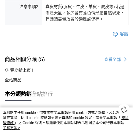
注意事項2
真皮材質(豚皮、牛皮、羊皮、麂皮等) 若遇
潮溼天氣，多少會有落色情形屬自然現象，
建議請盡量放置於通風處保存。
客服
商品相關分類 (5)
查看全部
🌻 春夏新上市 !
全站商品
本分類熱銷
全站排行
本網站中使用 cookie，欲查詢有關本網站使用 cookie 方式之詳情，及若您不希
熱門標籤
望在電腦上使用 cookie 時應如何變更電腦的 cookie 設定，請參閱本網站「
隱私
權條款
」之 Cookie 聲明。您繼續使用本網站即表示您同意本公司得按本網站使
用條款之 Cookie 聲明使用 cookie。
了解更多 >