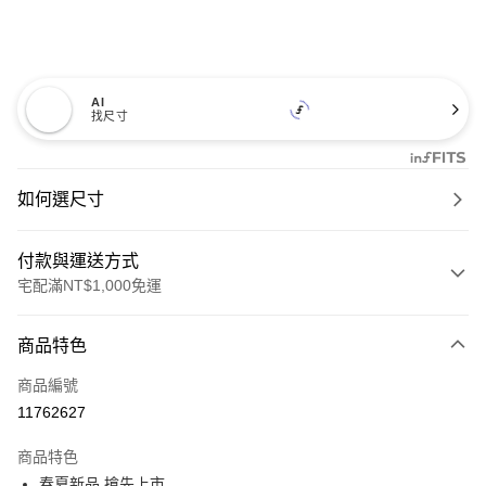
AI
找尺寸
如何選尺寸
付款與運送方式
宅配滿NT$1,000免運
付款方式
商品特色
信用卡一次付款
商品編號
信用卡分期付款
11762627
3 期 0 利率 每期
NT$660
21家銀行
商品特色
6 期 0 利率 每期
NT$330
21家銀行
合作金庫商業銀行
第一商業銀行
春夏新品 搶先上市