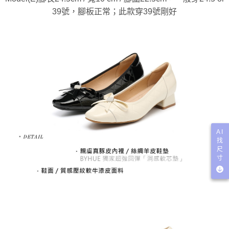
39號，腳板正常；此款穿39號剛好
AI
找
尺
寸