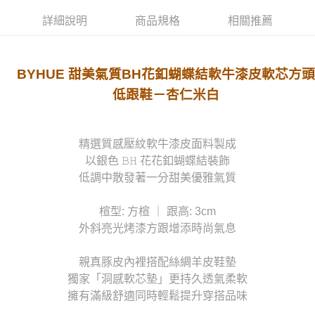
詳細說明
商品規格
相關推薦
BYHUE 甜美氣質BH花釦蝴蝶結軟牛漆皮軟芯方頭
低跟鞋－杏仁米白
精選質感壓紋軟牛漆皮面料製成
以銀色 𝙱𝙷 花花釦蝴蝶結裝飾
低調中散發著一分甜美優雅氣質
楦型: 方楦 ｜ 跟高: 3cm
外斜亮光烤漆方跟增添時尚氣息
親真豚皮內裡搭配絲綢羊皮鞋墊
獨家「洞感軟芯墊」更持久透氣柔軟
擁有滿級舒適同時輕鬆提升穿搭品味