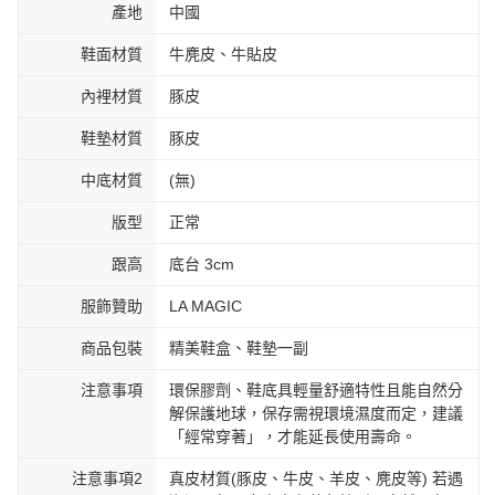
產地
中國
鞋面材質
牛麂皮、牛貼皮
內裡材質
豚皮
鞋墊材質
豚皮
中底材質
(無)
版型
正常
跟高
底台 3cm
服飾贊助
LA MAGIC
商品包裝
精美鞋盒、鞋墊一副
注意事項
環保膠劑、鞋底具輕量舒適特性且能自然分
解保護地球，保存需視環境濕度而定，建議
「經常穿著」，才能延長使用壽命。
注意事項2
真皮材質(豚皮、牛皮、羊皮、麂皮等) 若遇