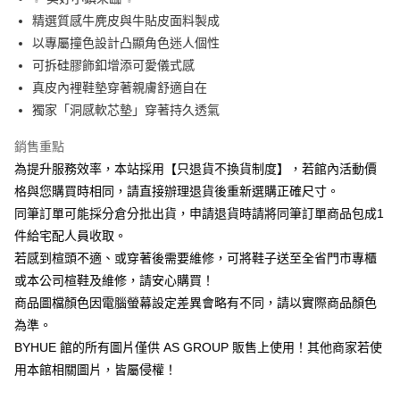
華南商業銀行
彰化商業銀行
12 期 0 利率 每期
NT$240
21家銀行
合作金庫商業銀行
第一商業銀行
精選質感牛麂皮與牛貼皮面料製成
上海商業儲蓄銀行
台北富邦商業銀行
華南商業銀行
彰化商業銀行
合作金庫商業銀行
第一商業銀行
LINE Pay
國泰世華商業銀行
兆豐國際商業銀行
以專屬撞色設計凸顯角色迷人個性
上海商業儲蓄銀行
台北富邦商業銀行
華南商業銀行
彰化商業銀行
臺灣中小企業銀行
台中商業銀行
可拆硅膠飾釦增添可愛儀式感
國泰世華商業銀行
兆豐國際商業銀行
Apple Pay
上海商業儲蓄銀行
台北富邦商業銀行
匯豐（台灣）商業銀行
華泰商業銀行
臺灣中小企業銀行
台中商業銀行
真皮內裡鞋墊穿著親膚舒適自在
國泰世華商業銀行
兆豐國際商業銀行
聯邦商業銀行
遠東國際商業銀行
匯豐（台灣）商業銀行
華泰商業銀行
街口支付
獨家「洞感軟芯墊」穿著持久透氣
臺灣中小企業銀行
台中商業銀行
元大商業銀行
永豐商業銀行
聯邦商業銀行
遠東國際商業銀行
匯豐（台灣）商業銀行
華泰商業銀行
玉山商業銀行
星展（台灣）商業銀行
悠遊付
元大商業銀行
永豐商業銀行
銷售重點
聯邦商業銀行
遠東國際商業銀行
台新國際商業銀行
中國信託商業銀行
玉山商業銀行
星展（台灣）商業銀行
為提升服務效率，本站採用【只退貨不換貨制度】，若館內活動價
元大商業銀行
永豐商業銀行
台灣樂天信用卡公司
Google Pay
台新國際商業銀行
中國信託商業銀行
玉山商業銀行
星展（台灣）商業銀行
格與您購買時相同，請直接辦理退貨後重新選購正確尺寸。
台灣樂天信用卡公司
台新國際商業銀行
中國信託商業銀行
ATM付款
同筆訂單可能採分倉分批出貨，申請退貨時請將同筆訂單商品包成1
台灣樂天信用卡公司
件給宅配人員收取。
運送方式
若感到楦頭不適、或穿著後需要維修，可將鞋子送至全省門市專櫃
宅配
或本公司楦鞋及維修，請安心購買！
商品圖檔顏色因電腦螢幕設定差異會略有不同，請以實際商品顏色
每筆NT$80，滿NT$1,000(含以上)免運費
為準。
離島宅配
BYHUE 館的所有圖片僅供 AS GROUP 販售上使用！其他商家若使
每筆NT$280
用本館相關圖片，皆屬侵權！
國家/地區配送
查看運費