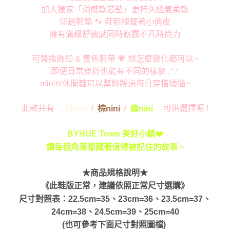
加入獨家「洞感軟芯墊」更持久透氣柔軟
印刷鞋墊 🐾 鞋鞋裡藏著小俏皮
擁有滿級舒適感同時嶄露不凡時尚力
可替換飾釦 & 雙色鞋帶 💗 想怎麼變化都可以~
即便日常穿搭也能有不同的樣貌 .ᐟ.ᐟ
minini休閒鞋可以幫妳解決每日穿搭煩惱~
此款共有
/
/
可供選擇喔 !
白nini
棕nini
綠nini
BYHUE Town 美好小鎮❤️
讓每個角落都藏著值得被記住的故事 ~
★商品規格說明★
《此鞋版正常，建議依照正常尺寸選購》
尺寸對照表：22.5cm=35、23cm=36、23.5cm=37、
24cm=38、24.5cm=39、25cm=40
(也可參考下面尺寸對照圖檔)