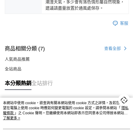
潮溼天氣，多少會有落色情形屬自然現象，
建議請盡量放置於通風處保存。
客服
商品相關分類 (7)
查看全部
人氣商品推薦
全站商品
BYHUE
本分類熱銷
全站排行
BYHUE >> 8月雙雙節 <<
本網站中使用 cookie，欲查詢有關本網站使用 cookie 方式之詳情，及若您不希
✦ 08/08 Sat. 23:59 前
熱門標籤
望在電腦上使用 cookie 時應如何變更電腦的 cookie 設定，請參閱本網站「
隱私
✦ 領券結帳即享 88 折
權條款
」之 Cookie 聲明。您繼續使用本網站即表示您同意本公司得按本網站使
( 指定實體門市 & 官網 適用)
用條款之 Cookie 聲明使用 cookie。
了解更多 >
今日幸運數字：88 🍀🥠🤍