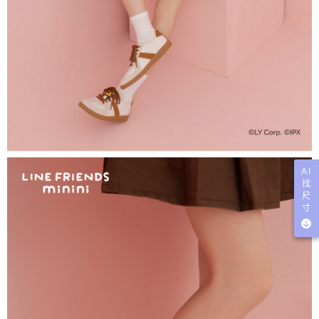
AI
找
尺
寸