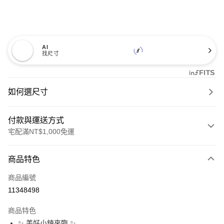
AI
找尺寸
如何選尺寸
付款與運送方式
宅配滿NT$1,000免運
付款方式
商品特色
信用卡一次付款
商品編號
信用卡分期付款
11348498
3 期 0 利率 每期
NT$960
21家銀行
商品特色
6 期 0 利率 每期
NT$480
21家銀行
合作金庫商業銀行
第一商業銀行
✨ 美好小鎮來臨 ✨