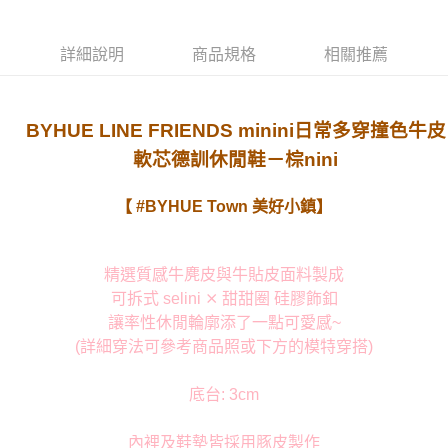
詳細說明
商品規格
相關推薦
BYHUE LINE FRIENDS minini日常多穿撞色牛皮
軟芯德訓休閒鞋－棕nini
【 #BYHUE Town 美好小鎮】
精選質感牛麂皮與牛貼皮面料製成
可拆式 selini ⨯ 甜甜圈 硅膠飾釦
讓率性休閒輪廓添了一點可愛感~
(詳細穿法可參考商品照或下方的模特穿搭)
底台: 3cm
內裡及鞋墊皆採用豚皮製作