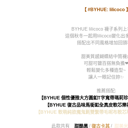
【 #BYHUE: lilicoco 
BYHUE lilicoco 襪子系
這個秋冬一起用lilicoco變化
搭配出不同風格增加回頭
甜美質感蝴蝶結中筒襪
可甜可鹽百搭無負擔
輕鬆變化多種造型~
讓人一眼記住妳✨
推薦搭配:
【BYHUE 個性優雅大方圓釦T字寬帶瑪莉
【BYHUE 復古品味馬銜釦全真皮軟芯
【BYHUE 軟萌純欲魔鬼氈雙繫帶毛呢布軟
此款共有
/
/
甜酷黑
復古卡其
甜美米