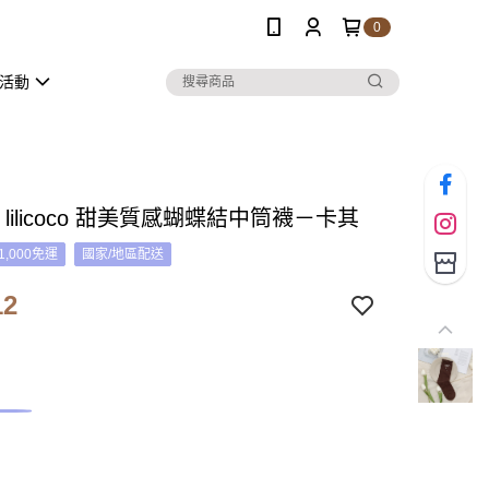
0
活動
E lilicoco 甜美質感蝴蝶結中筒襪－卡其
1,000免運
國家/地區配送
12