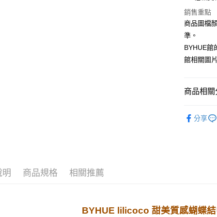
LINE Pay
國泰世
上海商
華南商
銷售重點
臺灣中
國泰世
Apple Pay
上海商
匯豐（
商品圖檔
臺灣中
國泰世
聯邦商
準。
匯豐（
街口支付
臺灣中
元大商
聯邦商
BYHUE
匯豐（
玉山商
悠遊付
元大商
館相關圖
聯邦商
台新國
玉山商
元大商
台灣樂
Google Pa
台新國
玉山商
台灣樂
商品相關分
台新國
ATM付款
台灣樂
全站商品
分享
運送方式
🌼 美好日常 ▹
宅配
每筆NT$8
說明
商品規格
相關推薦
離島宅配
每筆NT$2
國家/地區
BYHUE lilicoco 甜美質感