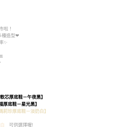
】
列上市啦！
出多種造型❤
率✨

❤
珍軟芯厚底鞋－午夜黑】
樂福厚底鞋－星光黑】
芯瑪莉珍厚底鞋－淡奶白】
可供選擇喔!
白