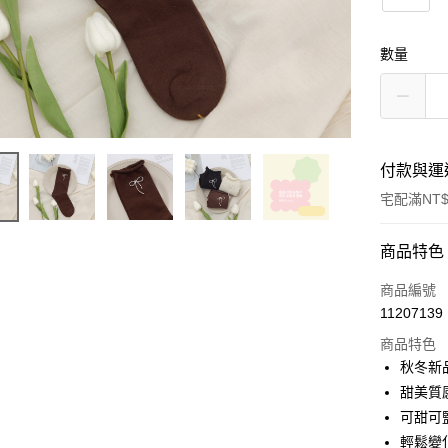
數量
付款與運
宅配滿NT$
付款方式
商品特色
信用卡一
商品編號
11207139
信用卡分
商品特色
3 期 
秋冬新
6 期 
合作金
甜美質
華南商
12 期
可甜可
合作金
上海商
華南商
輕鬆變
合作金