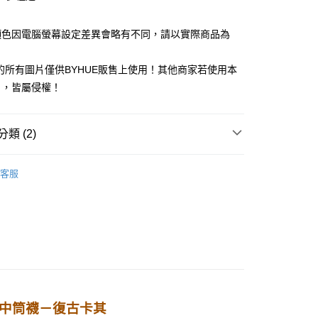
華商業銀行
兆豐國際商業銀行
業儲蓄銀行
台北富邦商業銀行
業銀行
彰化商業銀行
小企業銀行
台中商業銀行
華商業銀行
兆豐國際商業銀行
業儲蓄銀行
台北富邦商業銀行
台灣）商業銀行
華泰商業銀行
顏色因電腦螢幕設定差異會略有不同，請以實際商品為
小企業銀行
台中商業銀行
華商業銀行
兆豐國際商業銀行
業銀行
遠東國際商業銀行
台灣）商業銀行
華泰商業銀行
小企業銀行
台中商業銀行
業銀行
永豐商業銀行
業銀行
遠東國際商業銀行
館的所有圖片僅供BYHUE販售上使用！其他商家若使用本
台灣）商業銀行
華泰商業銀行
業銀行
星展（台灣）商業銀行
業銀行
永豐商業銀行
片，皆屬侵權！
業銀行
遠東國際商業銀行
際商業銀行
中國信託商業銀行
業銀行
星展（台灣）商業銀行
業銀行
永豐商業銀行
天信用卡公司
y
際商業銀行
中國信託商業銀行
業銀行
星展（台灣）商業銀行
天信用卡公司
類 (2)
際商業銀行
中國信託商業銀行
天信用卡公司
客服
 lilicoco
0，滿NT$1,000(含以上)免運費
80
配送
查看運費
蝴蝶結中筒襪－復古卡其