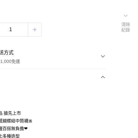
清除
紀錄
送方式
1,000免運
次付款
期付款
0 利率 每期
NT$104
21家銀行
品 搶先上市
0 利率 每期
NT$52
21家銀行
庫商業銀行
第一商業銀行
感蝴蝶結中筒襪🎀
業銀行
彰化商業銀行
 0 利率 每期
NT$26
21家銀行
鹽百搭無負擔❤
庫商業銀行
第一商業銀行
業儲蓄銀行
台北富邦商業銀行
業銀行
彰化商業銀行
化多種造型
庫商業銀行
第一商業銀行