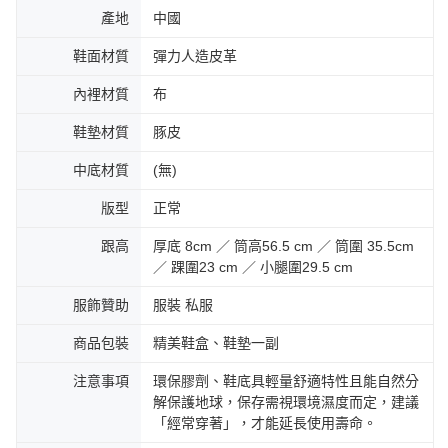
產地
中國
鞋面材質
彈力人造皮革
內裡材質
布
鞋墊材質
豚皮
中底材質
(無)
版型
正常
跟高
厚底 8cm ／ 筒高56.5 cm ／ 筒圍 35.5cm
／ 踝圍23 cm ／ 小腿圍29.5 cm
服飾贊助
服裝 私服
商品包裝
精美鞋盒、鞋墊一副
注意事項
環保膠劑、鞋底具輕量舒適特性且能自然分
解保護地球，保存需視環境濕度而定，建議
「經常穿著」，才能延長使用壽命。