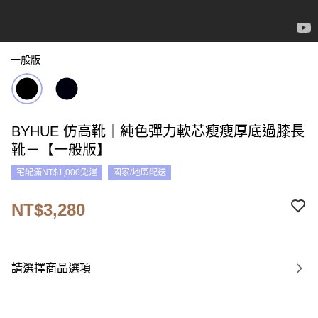
一般版
BYHUE 仿高靴｜純色彈力軟芯瘦瘦厚底過膝長
靴－【一般版】
宅配滿NT$1,000免運
國家/地區配送
NT$3,280
請選擇商品選項