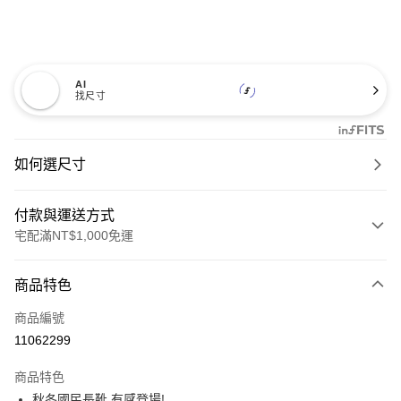
AI
找尺寸
如何選尺寸
付款與運送方式
宅配滿NT$1,000免運
付款方式
商品特色
信用卡一次付款
商品編號
信用卡分期付款
11062299
3 期 0 利率 每期
NT$1,093
21家銀行
商品特色
6 期 0 利率 每期
NT$546
21家銀行
合作金庫商業銀行
第一商業銀行
秋冬國民長靴 有感登場!