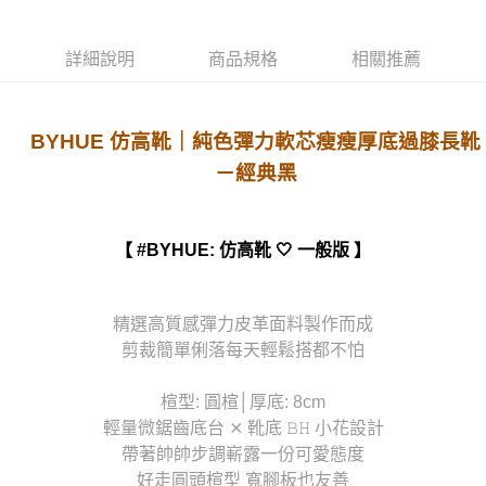
詳細說明
商品規格
相關推薦
BYHUE 仿高靴｜純色彈力軟芯瘦瘦厚底過膝長靴
－經典黑
【 #BYHUE: 仿高靴 🤍 一般版 】
精選高質感彈力皮革面料製作而成
剪裁簡單俐落每天輕鬆搭都不怕
楦型: 圓楦│厚底: 8cm
輕量微鋸齒底台 ⨯ 靴底 𝙱𝙷 小花設計
帶著帥帥步調嶄露一份可愛態度
好走圓頭楦型 寬腳板也友善