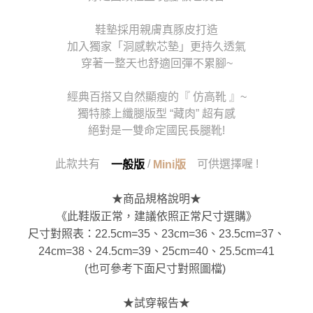
鞋墊採用親膚真豚皮打造
加入獨家「洞感軟芯墊」更持久透氣
穿著一整天也舒適回彈不累腳~
經典百搭又自然顯瘦的『 仿高靴 』~
獨特膝上纖腿版型 “藏肉” 超有感
絕對是一雙命定國民長腿靴!
此款共有
/
可供選擇喔 !
一般版
Mini版
★商品規格說明★
《此鞋版正常，建議依照正常尺寸選購》
尺寸對照表：22.5cm=35、23cm=36、23.5cm=37、
24cm=38、24.5cm=39、25cm=40、25.5cm=41
(也可參考下面尺寸對照圖檔)
★試穿報告★