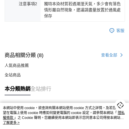
注意事項2
獨特本染材質若遇潮溼天氣，多少會有落色
情形屬自然現象，建議請盡量放置於通風處
保存
客服
商品相關分類 (8)
查看全部
人氣商品推薦
全站商品
BYHUE
本分類熱銷
全站排行
BYHUE >> 8月雙雙節 <<
本網站中使用 cookie，欲查詢有關本網站使用 cookie 方式之詳情，及若您不希
✦ 08/08 Sat. 23:59 前
熱門標籤
望在電腦上使用 cookie 時應如何變更電腦的 cookie 設定，請參閱本網站「
隱私
✦ 領券結帳即享 88 折
權條款
」之 Cookie 聲明。您繼續使用本網站即表示您同意本公司得按本網站使
( 指定實體門市 & 官網 適用)
用條款之 Cookie 聲明使用 cookie。
了解更多 >