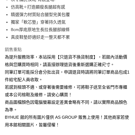
華南商業銀行
彰化商業銀行
12 期 0 利率 每期
NT$273
21家銀行
合作金庫商業銀行
第一商業銀行
仿高靴✧打造顯瘦長腿超有感
上海商業儲蓄銀行
台北富邦商業銀行
華南商業銀行
彰化商業銀行
合作金庫商業銀行
第一商業銀行
LINE Pay
國泰世華商業銀行
兆豐國際商業銀行
精選彈力材質貼合腿型完美包覆
上海商業儲蓄銀行
台北富邦商業銀行
華南商業銀行
彰化商業銀行
臺灣中小企業銀行
台中商業銀行
獨家「軟芯墊」穿著持久透氣
國泰世華商業銀行
兆豐國際商業銀行
Apple Pay
上海商業儲蓄銀行
台北富邦商業銀行
匯豐（台灣）商業銀行
華泰商業銀行
臺灣中小企業銀行
台中商業銀行
8cm厚底原地生長拉長腿部線條
國泰世華商業銀行
兆豐國際商業銀行
聯邦商業銀行
遠東國際商業銀行
匯豐（台灣）商業銀行
華泰商業銀行
街口支付
真皮鞋墊舒適好走一整天都不累
臺灣中小企業銀行
台中商業銀行
元大商業銀行
永豐商業銀行
聯邦商業銀行
遠東國際商業銀行
匯豐（台灣）商業銀行
華泰商業銀行
玉山商業銀行
星展（台灣）商業銀行
悠遊付
元大商業銀行
永豐商業銀行
銷售重點
聯邦商業銀行
遠東國際商業銀行
台新國際商業銀行
中國信託商業銀行
玉山商業銀行
星展（台灣）商業銀行
為提升服務效率，本站採用【只退貨不換貨制度】，若館內活動價
元大商業銀行
永豐商業銀行
台灣樂天信用卡公司
Google Pay
台新國際商業銀行
中國信託商業銀行
玉山商業銀行
星展（台灣）商業銀行
格與您購買時相同，請直接辦理退貨後重新選購正確尺寸。
台灣樂天信用卡公司
台新國際商業銀行
中國信託商業銀行
ATM付款
同筆訂單可能採分倉分批出貨，申請退貨時請將同筆訂單商品包成1
台灣樂天信用卡公司
件給宅配人員收取。
運送方式
若感到楦頭不適、或穿著後需要維修，可將鞋子送至全省門市專櫃
宅配
或本公司楦鞋及維修，請安心購買！
商品圖檔顏色因電腦螢幕設定差異會略有不同，請以實際商品顏色
每筆NT$80，滿NT$1,000(含以上)免運費
為準。
離島宅配
BYHUE 館的所有圖片僅供 AS GROUP 販售上使用！其他商家若使
每筆NT$280
用本館相關圖片，皆屬侵權！
國家/地區配送
查看運費