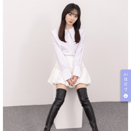
AI
找
尺
寸