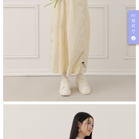
AI
找
尺
寸