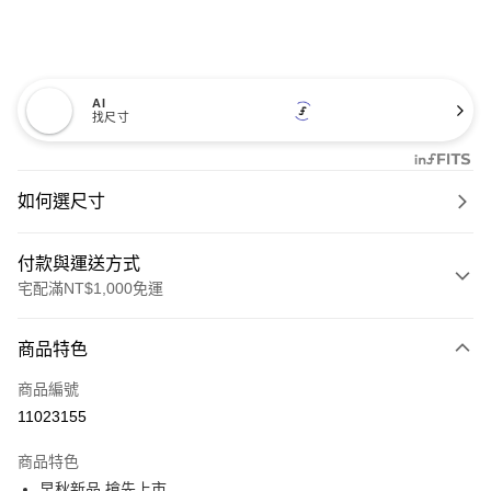
AI
找尺寸
如何選尺寸
付款與運送方式
宅配滿NT$1,000免運
付款方式
商品特色
信用卡一次付款
商品編號
信用卡分期付款
11023155
3 期 0 利率 每期
NT$926
21家銀行
商品特色
6 期 0 利率 每期
NT$463
21家銀行
合作金庫商業銀行
第一商業銀行
早秋新品 搶先上市