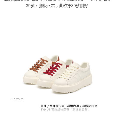
39號，腳板正常；此款穿39號剛好