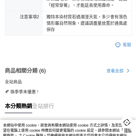
「經常穿著」，才能延長使用壽命。
注意事項2
獨特本染材質若遇潮溼天氣，多少會有落色
情形屬自然現象，建議請盡量放置於通風處
保存
客服
商品相關分類 (6)
查看全部
全站商品
🍂 換季季末優惠 !
BYHUE
本分類熱銷
全站排行
BYHUE >> 8月雙雙節 <<
本網站中使用 cookie，欲查詢有關本網站使用 cookie 方式之詳情，及若您不希
✦ 08/08 Sat. 23:59 前
熱門標籤
望在電腦上使用 cookie 時應如何變更電腦的 cookie 設定，請參閱本網站「
隱私
✦ 領券結帳即享 88 折
權條款
」之 Cookie 聲明。您繼續使用本網站即表示您同意本公司得按本網站使