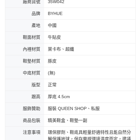
廠商貨號
35W042
品牌
BYHUE
產地
中國
鞋面材質
牛貼皮
內裡材質
萊卡布、超纖
鞋墊材質
豚皮
中底材質
(無)
版型
正常
跟高
厚底 4.5cm
服飾贊助
服裝 QUEEN SHOP、私服
商品包裝
精美鞋盒、鞋墊一副
注意事項
環保膠劑、鞋底具輕量舒適特性且能自然分
解保護地球，保存需視環境濕度而定，建議