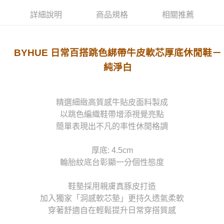
詳細說明
商品規格
相關推薦
BYHUE 日常百搭跳色綁帶牛皮軟芯厚底休閒鞋－
純淨白
精選細緻高質感牛貼皮面料製成
以跳色編織鞋帶增添視覺亮點
簡單表現出不凡的率性休閒格調
厚底: 4.5cm
輪胎紋底台彰顯一分個性態度
鞋墊採用親膚真豚皮打造
加入獨家「洞感軟芯墊」更持久透氣柔軟
穿著舒適自在輕鬆提升日常穿搭質感