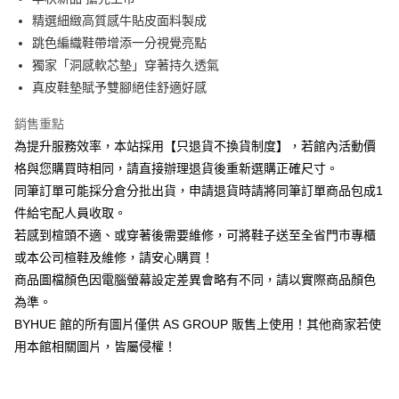
華南商業銀行
彰化商業銀行
12 期 0 利率 每期
NT$231
21家銀行
合作金庫商業銀行
第一商業銀行
精選細緻高質感牛貼皮面料製成
上海商業儲蓄銀行
台北富邦商業銀行
華南商業銀行
彰化商業銀行
合作金庫商業銀行
第一商業銀行
LINE Pay
國泰世華商業銀行
兆豐國際商業銀行
跳色編織鞋帶增添一分視覺亮點
上海商業儲蓄銀行
台北富邦商業銀行
華南商業銀行
彰化商業銀行
臺灣中小企業銀行
台中商業銀行
獨家「洞感軟芯墊」穿著持久透氣
國泰世華商業銀行
兆豐國際商業銀行
Apple Pay
上海商業儲蓄銀行
台北富邦商業銀行
匯豐（台灣）商業銀行
華泰商業銀行
臺灣中小企業銀行
台中商業銀行
真皮鞋墊賦予雙腳絕佳舒適好感
國泰世華商業銀行
兆豐國際商業銀行
聯邦商業銀行
遠東國際商業銀行
匯豐（台灣）商業銀行
華泰商業銀行
街口支付
臺灣中小企業銀行
台中商業銀行
元大商業銀行
永豐商業銀行
銷售重點
聯邦商業銀行
遠東國際商業銀行
匯豐（台灣）商業銀行
華泰商業銀行
玉山商業銀行
星展（台灣）商業銀行
悠遊付
元大商業銀行
永豐商業銀行
為提升服務效率，本站採用【只退貨不換貨制度】，若館內活動價
聯邦商業銀行
遠東國際商業銀行
台新國際商業銀行
中國信託商業銀行
玉山商業銀行
星展（台灣）商業銀行
格與您購買時相同，請直接辦理退貨後重新選購正確尺寸。
元大商業銀行
永豐商業銀行
台灣樂天信用卡公司
Google Pay
台新國際商業銀行
中國信託商業銀行
玉山商業銀行
星展（台灣）商業銀行
同筆訂單可能採分倉分批出貨，申請退貨時請將同筆訂單商品包成1
台灣樂天信用卡公司
台新國際商業銀行
中國信託商業銀行
ATM付款
件給宅配人員收取。
台灣樂天信用卡公司
若感到楦頭不適、或穿著後需要維修，可將鞋子送至全省門市專櫃
運送方式
或本公司楦鞋及維修，請安心購買！
宅配
商品圖檔顏色因電腦螢幕設定差異會略有不同，請以實際商品顏色
為準。
每筆NT$80，滿NT$1,000(含以上)免運費
BYHUE 館的所有圖片僅供 AS GROUP 販售上使用！其他商家若使
離島宅配
用本館相關圖片，皆屬侵權！
每筆NT$280
國家/地區配送
查看運費