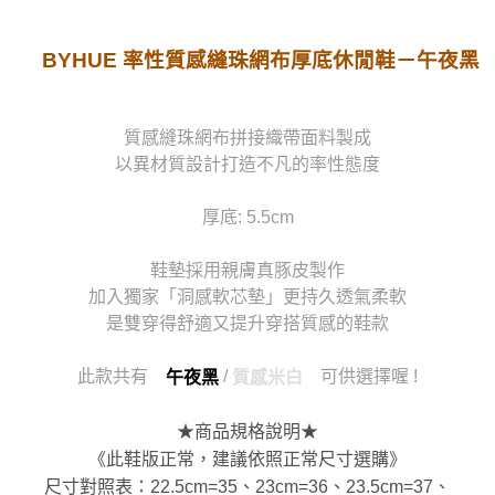
宅配
每筆NT$80，滿NT$1,000(含以上)免運費
BYHUE 率性質感縫珠網布厚底休閒鞋－午夜黑
貨到付款
每筆NT$90
質感縫珠網布拼接織帶面料製成
以異材質設計打造不凡的率性態度
厚底: 5.5cm
鞋墊採用親膚真豚皮製作
加入獨家「洞感軟芯墊」更持久透氣柔軟
是雙穿得舒適又提升穿搭質感的鞋款
此款共有
/
可供選擇喔 !
午夜黑
質感米白
★商品規格說明★
《此鞋版正常，建議依照正常尺寸選購》
尺寸對照表：22.5cm=35、23cm=36、23.5cm=37、