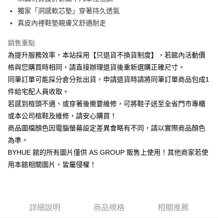
華南商業銀行
彰化商業銀行
合作金庫商業銀行
第一商業銀行
LINE Pay
國泰世華商業銀行
兆豐國際商業銀行
獨家「洞感軟芯墊」穿著持久透氣
上海商業儲蓄銀行
台北富邦商業銀行
華南商業銀行
彰化商業銀行
臺灣中小企業銀行
台中商業銀行
真皮內裡鞋墊親膚又舒適耐走
國泰世華商業銀行
兆豐國際商業銀行
Apple Pay
上海商業儲蓄銀行
台北富邦商業銀行
匯豐（台灣）商業銀行
華泰商業銀行
臺灣中小企業銀行
台中商業銀行
國泰世華商業銀行
兆豐國際商業銀行
聯邦商業銀行
遠東國際商業銀行
銷售重點
匯豐（台灣）商業銀行
華泰商業銀行
街口支付
臺灣中小企業銀行
台中商業銀行
元大商業銀行
永豐商業銀行
為提升服務效率，本站採用【只退貨不換貨制度】，若館內活動價
聯邦商業銀行
遠東國際商業銀行
匯豐（台灣）商業銀行
華泰商業銀行
玉山商業銀行
星展（台灣）商業銀行
悠遊付
元大商業銀行
永豐商業銀行
格與您購買時相同，請直接辦理退貨後重新選購正確尺寸。
聯邦商業銀行
遠東國際商業銀行
台新國際商業銀行
中國信託商業銀行
玉山商業銀行
星展（台灣）商業銀行
同筆訂單可能採分倉分批出貨，申請退貨時請將同筆訂單商品包成1
元大商業銀行
永豐商業銀行
台灣樂天信用卡公司
Google Pay
台新國際商業銀行
中國信託商業銀行
玉山商業銀行
星展（台灣）商業銀行
件給宅配人員收取。
台灣樂天信用卡公司
台新國際商業銀行
中國信託商業銀行
ATM付款
若感到楦頭不適、或穿著後需要維修，可將鞋子送至全省門市專櫃
台灣樂天信用卡公司
或本公司楦鞋及維修，請安心購買！
貨到付款
商品圖檔顏色因電腦螢幕設定差異會略有不同，請以實際商品顏色
為準。
運送方式
BYHUE 館的所有圖片僅供 AS GROUP 販售上使用！其他商家若使
付款後全家取貨(固定運費)
用本館相關圖片，皆屬侵權！
每筆NT$60
付款後7-11取貨(固定運費)
每筆NT$45
詳細說明
商品規格
相關推薦