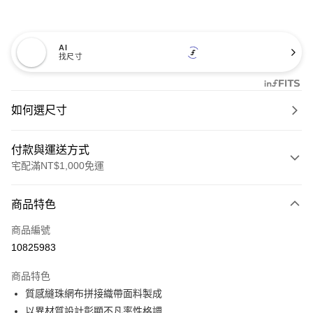
AI
找尺寸
如何選尺寸
付款與運送方式
宅配滿NT$1,000免運
付款方式
商品特色
信用卡一次付款
商品編號
信用卡分期付款
10825983
3 期 0 利率 每期
NT$660
21家銀行
商品特色
6 期 0 利率 每期
NT$330
21家銀行
合作金庫商業銀行
第一商業銀行
質感縫珠網布拼接織帶面料製成
華南商業銀行
彰化商業銀行
12 期 0 利率 每期
NT$165
21家銀行
合作金庫商業銀行
第一商業銀行
以異材質設計彰顯不凡率性格調
上海商業儲蓄銀行
台北富邦商業銀行