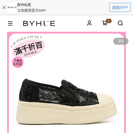
BYHUE
開啟APP
立刻使用官方APP
0
1
/
6