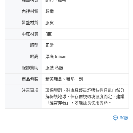
內裡材質
超纖
鞋墊材質
豚皮
中底材質
(無)
版型
正常
跟高
厚底 5.5cm
服飾贊助
服裝 私服
商品包裝
精美鞋盒、鞋墊一副
注意事項
環保膠劑、鞋底具輕量舒適特性且能自然分
解保護地球，保存需視環境濕度而定，建議
「經常穿著」，才能延長使用壽命。
客服