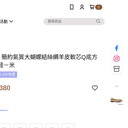
0
活動
UE 簡約氣質大蝴蝶結絲綢羊皮軟芯Q底方
鞋－米
1,000免運
380