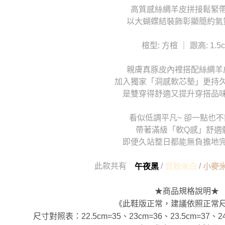
高質感絲綢羊皮拼接鬆緊
以大蝴蝶結裝飾彰顯簡約氣
楦型: 方楦 ｜ 跟高: 1.5
親膚真豚皮內裡搭配絲綢羊
加入獨家「洞感軟芯墊」更持
是雙穿得舒適又提升穿搭品
看似低調平凡~ 卻一點也不
帶著滿級「軟Q感」舒適
即便久站整日都能無負擔地
此款共有
/
/
午夜黑
貝殼米白
小麥
★商品規格說明★
《此鞋版正常，建議依照正常
尺寸對照表：22.5cm=35、23cm=36、23.5cm=37、24