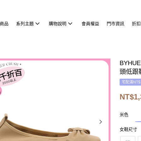
商品
系列主題
購物說明
會員權益
門市資訊
折扣
BYH
頭低跟
宅配滿NT$
NT$1,
米色
女鞋尺寸