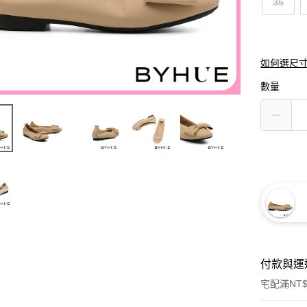
35
如何選尺
數量
付款與運
宅配滿NT$