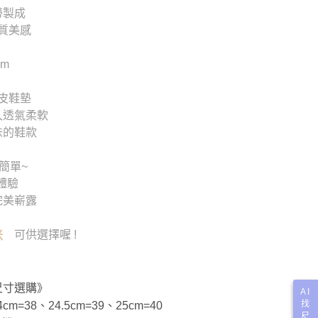
帶製成
質美感
cm
皮鞋墊
久透氣柔軟
味的鞋款
簡單~
體驗
完美嶄露
可供選擇喔 !
米
尺寸選購》
AI
找
cm=38、24.5cm=39、25cm=40
尺