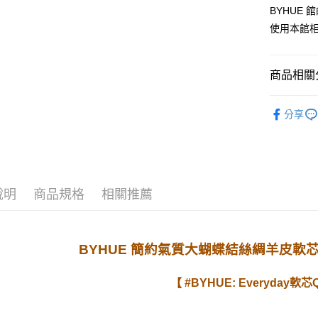
BYHUE
使用本館
運送方式
付款後全家
商品相關分
每筆NT$6
全站商品
付款後7-1
分享
❀ BH 入
每筆NT$4
款式搜尋
宅配
顏色搜尋
每筆NT$8
說明
商品規格
相關推薦
❀ BH 入
貨到付款
💗 精選特
每筆NT$9
BYHUE 簡約氣質大蝴蝶結絲綢羊皮軟
【 #BYHUE: Everyday軟