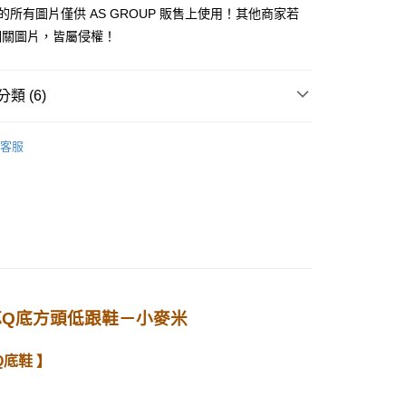
 館的所有圖片僅供 AS GROUP 販售上使用！其他商家若
相關圖片，皆屬侵權！
取貨(固定運費)
類 (6)
0
1取貨(固定運費)
客服
門必買！
Ballet ❀ 軟芯Q底鞋
5
跟鞋
裸米色系
0，滿NT$1,000(含以上)免運費
門必買！
#軟芯墊
惠 ▹ 滿千折百
0
芯Q底方頭低跟鞋－小麥米
芯Q底鞋 】