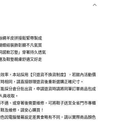
次付款
期付款
0 利率 每期
NT$460
21家銀行
絲綢羊皮拼接鬆緊帶製成
0 利率 每期
NT$230
21家銀行
庫商業銀行
第一商業銀行
蝴蝶結裝飾彰顯不凡氣質
業銀行
彰化商業銀行
 0 利率 每期
NT$115
21家銀行
洞感軟芯墊」穿著持久透氣
庫商業銀行
第一商業銀行
業儲蓄銀行
台北富邦商業銀行
業銀行
彰化商業銀行
裡及鞋墊親膚舒適又好走
庫商業銀行
第一商業銀行
華商業銀行
兆豐國際商業銀行
業儲蓄銀行
台北富邦商業銀行
業銀行
彰化商業銀行
小企業銀行
台中商業銀行
華商業銀行
兆豐國際商業銀行
業儲蓄銀行
台北富邦商業銀行
台灣）商業銀行
華泰商業銀行
務效率，本站採用【只退貨不換貨制度】，若館內活動價
小企業銀行
台中商業銀行
華商業銀行
兆豐國際商業銀行
業銀行
遠東國際商業銀行
買時相同，請直接辦理退貨後重新選購正確尺寸。
台灣）商業銀行
華泰商業銀行
小企業銀行
台中商業銀行
業銀行
永豐商業銀行
業銀行
遠東國際商業銀行
可能採分倉分批出貨，申請退貨時請將同筆訂單商品包成
台灣）商業銀行
華泰商業銀行
業銀行
星展（台灣）商業銀行
業銀行
永豐商業銀行
人員收取。
業銀行
遠東國際商業銀行
際商業銀行
中國信託商業銀行
業銀行
星展（台灣）商業銀行
業銀行
永豐商業銀行
頭不適、或穿著後需要維修，可將鞋子送至全省門市專櫃
天信用卡公司
y
際商業銀行
中國信託商業銀行
業銀行
星展（台灣）商業銀行
楦鞋及維修，請安心購買！
天信用卡公司
際商業銀行
中國信託商業銀行
顏色因電腦螢幕設定差異會略有不同，請以實際商品顏色
天信用卡公司