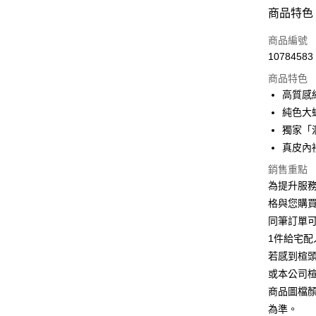
付款方式
商品特色
信用卡一
商品編號
10784583
信用卡分
商品特色
3 期 
高質感
6 期 
合作金
純色大
華南商
12 期
獨家「
合作金
上海商
華南商
真皮內
合作金
LINE Pay
國泰世
上海商
華南商
銷售重點
臺灣中
國泰世
Apple Pay
上海商
匯豐（
為提升服
臺灣中
國泰世
聯邦商
格與您購
匯豐（
街口支付
臺灣中
元大商
聯邦商
同筆訂單
匯豐（
玉山商
悠遊付
元大商
1件給宅配
聯邦商
台新國
玉山商
元大商
若感到楦
台灣樂
Google Pa
台新國
玉山商
或本公司
台灣樂
台新國
ATM付款
商品圖檔
台灣樂
為準。
貨到付款