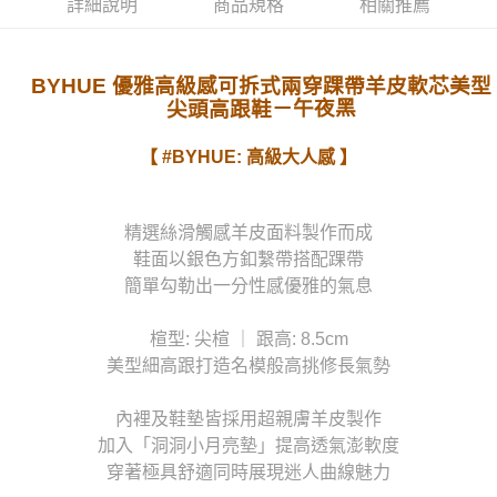
詳細說明
商品規格
相關推薦
宅配
每筆NT$80，滿NT$1,000(含以上)免運費
BYHUE 優雅高級感可拆式兩穿踝帶羊皮軟芯美型
貨到付款
－午夜黑
尖頭高跟鞋
每筆NT$90
【 #BYHUE: 高級大人感 】
精選絲滑觸感羊皮面料製作而成
鞋面以銀色方釦繫帶搭配踝帶
簡單勾勒出一分性感優雅的氣息
楦型: 尖楦 ｜ 跟高: 8.5cm
美型細高跟打造名模般高挑修長氣勢
內裡及鞋墊皆採用超親膚羊皮製作
加入「洞洞小月亮墊」提高透氣澎軟度
穿著極具舒適同時展現迷人曲線魅力