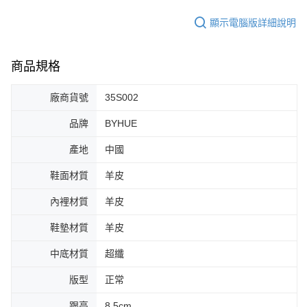
顯示電腦版詳細說明
商品規格
廠商貨號
35S002
品牌
BYHUE
產地
中國
鞋面材質
羊皮
內裡材質
羊皮
鞋墊材質
羊皮
中底材質
超纖
版型
正常
跟高
8.5cm