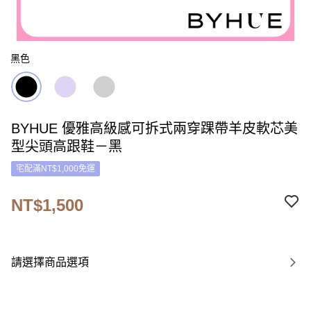
黑色
BYHUE 優雅高級感可拆式兩穿踝帶羊皮軟芯美
型尖頭高跟鞋－黑
宅配滿NT$1,000免運
NT$1,500
請選擇商品選項