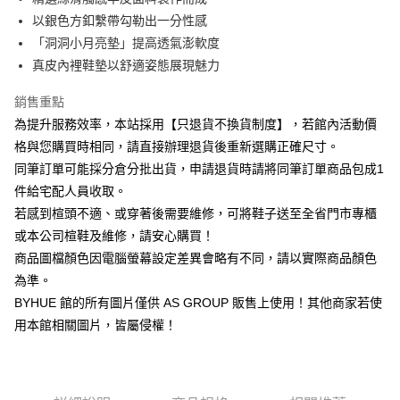
華南商業銀行
彰化商業銀行
12 期 0 利率 每期
NT$125
21家銀行
合作金庫商業銀行
第一商業銀行
以銀色方釦繫帶勾勒出一分性感
上海商業儲蓄銀行
台北富邦商業銀行
華南商業銀行
彰化商業銀行
合作金庫商業銀行
第一商業銀行
LINE Pay
國泰世華商業銀行
兆豐國際商業銀行
「洞洞小月亮墊」提高透氣澎軟度
上海商業儲蓄銀行
台北富邦商業銀行
華南商業銀行
彰化商業銀行
臺灣中小企業銀行
台中商業銀行
真皮內裡鞋墊以舒適姿態展現魅力
國泰世華商業銀行
兆豐國際商業銀行
Apple Pay
上海商業儲蓄銀行
台北富邦商業銀行
匯豐（台灣）商業銀行
華泰商業銀行
臺灣中小企業銀行
台中商業銀行
國泰世華商業銀行
兆豐國際商業銀行
聯邦商業銀行
遠東國際商業銀行
銷售重點
匯豐（台灣）商業銀行
華泰商業銀行
街口支付
臺灣中小企業銀行
台中商業銀行
元大商業銀行
永豐商業銀行
為提升服務效率，本站採用【只退貨不換貨制度】，若館內活動價
聯邦商業銀行
遠東國際商業銀行
匯豐（台灣）商業銀行
華泰商業銀行
玉山商業銀行
星展（台灣）商業銀行
悠遊付
元大商業銀行
永豐商業銀行
格與您購買時相同，請直接辦理退貨後重新選購正確尺寸。
聯邦商業銀行
遠東國際商業銀行
台新國際商業銀行
中國信託商業銀行
玉山商業銀行
星展（台灣）商業銀行
同筆訂單可能採分倉分批出貨，申請退貨時請將同筆訂單商品包成1
元大商業銀行
永豐商業銀行
台灣樂天信用卡公司
Google Pay
台新國際商業銀行
中國信託商業銀行
玉山商業銀行
星展（台灣）商業銀行
件給宅配人員收取。
台灣樂天信用卡公司
台新國際商業銀行
中國信託商業銀行
ATM付款
若感到楦頭不適、或穿著後需要維修，可將鞋子送至全省門市專櫃
台灣樂天信用卡公司
或本公司楦鞋及維修，請安心購買！
貨到付款
商品圖檔顏色因電腦螢幕設定差異會略有不同，請以實際商品顏色
為準。
運送方式
BYHUE 館的所有圖片僅供 AS GROUP 販售上使用！其他商家若使
付款後全家取貨(固定運費)
用本館相關圖片，皆屬侵權！
每筆NT$60
付款後7-11取貨(固定運費)
每筆NT$45