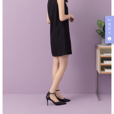
AI
找
尺
寸