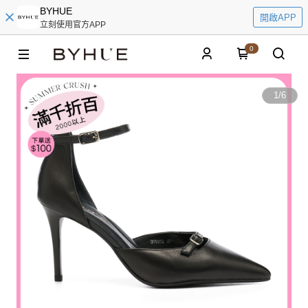
BYHUE
開啟APP
立刻使用官方APP
0
1
/
6