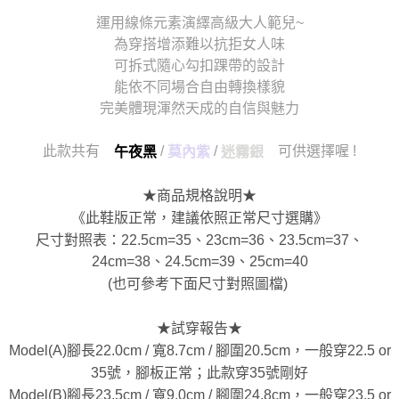
運用線條元素演繹高級大人範兒~
為穿搭增添難以抗拒女人味
可拆式隨心勾扣踝帶的設計
能依不同場合自由轉換樣貌
完美體現渾然天成的自信與魅力
此款共有
/
/
可供選擇喔 !
午夜黑
莫內紫
迷霧銀
★商品規格說明★
《此鞋版正常，建議依照正常尺寸選購》
尺寸對照表：22.5cm=35、23cm=36、23.5cm=37、
24cm=38、24.5cm=39、25cm=40
(也可參考下面尺寸對照圖檔)
★試穿報告★
Model(A)腳長22.0cm / 寬8.7cm / 腳圍20.5cm，一般穿22.5 or
35號，腳板正常；此款穿35號剛好
Model(B)腳長23.5cm / 寬9.0cm / 腳圍24.8cm，一般穿23.5 or