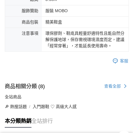
服飾贊助
服裝 MOBO
商品包裝
精美鞋盒
注意事項
環保膠劑、鞋底具輕量舒適特性且能自然分
解保護地球，保存需視環境濕度而定，建議
「經常穿著」，才能延長使用壽命。
客服
商品相關分類 (8)
查看全部
全站商品
🔎 熱搜話題
入門跟鞋 ♡ 高級大人感
本分類熱銷
全站排行