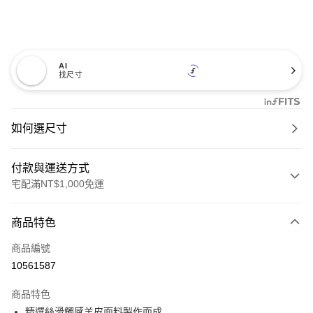
AI
找尺寸
如何選尺寸
付款與運送方式
宅配滿NT$1,000免運
付款方式
商品特色
信用卡一次付款
商品編號
信用卡分期付款
10561587
3 期 0 利率 每期
NT$500
21家銀行
商品特色
6 期 0 利率 每期
NT$250
21家銀行
合作金庫商業銀行
第一商業銀行
精選絲滑觸感羊皮面料製作而成