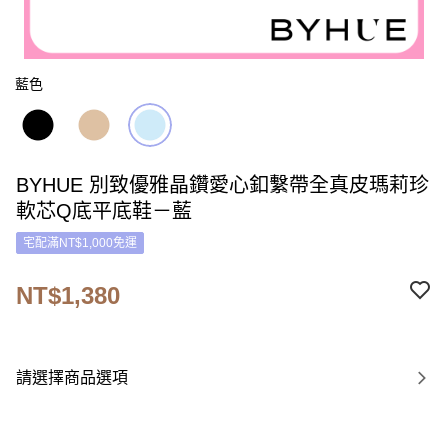
藍色
BYHUE 別致優雅晶鑽愛心釦繫帶全真皮瑪莉珍
軟芯Q底平底鞋－藍
宅配滿NT$1,000免運
NT$1,380
請選擇商品選項