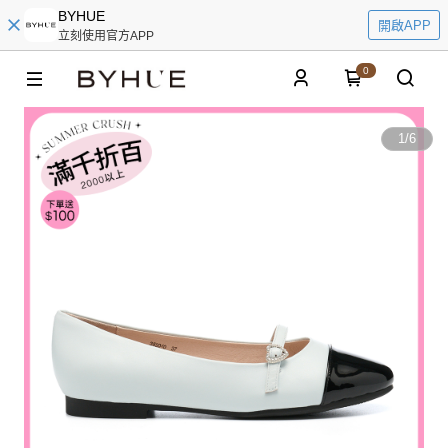
BYHUE
開啟APP
立刻使用官方APP
0
1
/
6