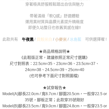
穿著極具舒服輕鬆踏出自信與魅力
帶著滿級「軟Q感」舒適體驗
運用異材質與晶鑽元素提升精緻度
即便久站整日也依舊質感在線!!
此款共有
/
/
/
可供選擇喔 !
午夜黑
貝殼米白
小麥米
冰島藍
★商品規格說明★
《此鞋版正常，建議依照正常尺寸選購》
尺寸對照表：22.5cm=35、23cm=36、23.5cm=37、
24cm=38、24.5cm=39、25cm=40
(也可參考下面尺寸對照圖檔)
★試穿報告★
Model(A)腳長22.0cm / 寬8.7cm / 腳圍20.5cm，一般穿22.5 or
35號，腳板正常；此款穿35號剛好
Model(B)腳長23.5cm / 寬9.0cm / 腳圍24.8cm，一般穿23.5 or