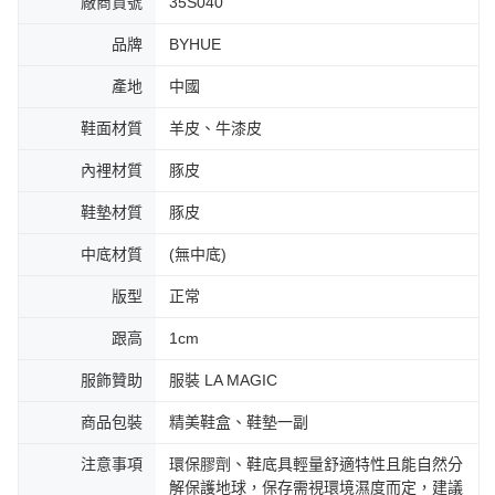
廠商貨號
35S040
品牌
BYHUE
產地
中國
鞋面材質
羊皮、牛漆皮
內裡材質
豚皮
鞋墊材質
豚皮
中底材質
(無中底)
版型
正常
跟高
1cm
服飾贊助
服裝 LA MAGIC
商品包裝
精美鞋盒、鞋墊一副
注意事項
環保膠劑、鞋底具輕量舒適特性且能自然分
解保護地球，保存需視環境濕度而定，建議