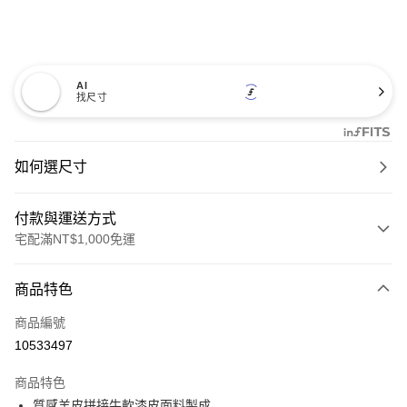
AI
找尺寸
如何選尺寸
付款與運送方式
宅配滿NT$1,000免運
付款方式
商品特色
信用卡一次付款
商品編號
信用卡分期付款
10533497
3 期 0 利率 每期
NT$460
21家銀行
商品特色
6 期 0 利率 每期
NT$230
21家銀行
合作金庫商業銀行
第一商業銀行
質感羊皮拼接牛軟漆皮面料製成