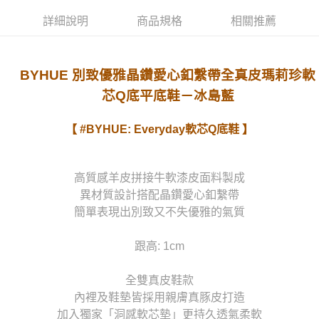
詳細說明
商品規格
相關推薦
宅配
每筆NT$80，滿NT$1,000(含以上)免運費
貨到付款
BYHUE 別致優雅晶鑽愛心釦繫帶全真皮瑪莉珍軟
每筆NT$90
芯Q底平底鞋－冰島藍
【 #BYHUE: Everyday軟芯Q底鞋 】
高質感羊皮拼接牛軟漆皮面料製成
異材質設計搭配晶鑽愛心釦繫帶
簡單表現出別致又不失優雅的氣質
跟高: 1cm
全雙真皮鞋款
內裡及鞋墊皆採用親膚真豚皮打造
加入獨家「洞感軟芯墊」更持久透氣柔軟