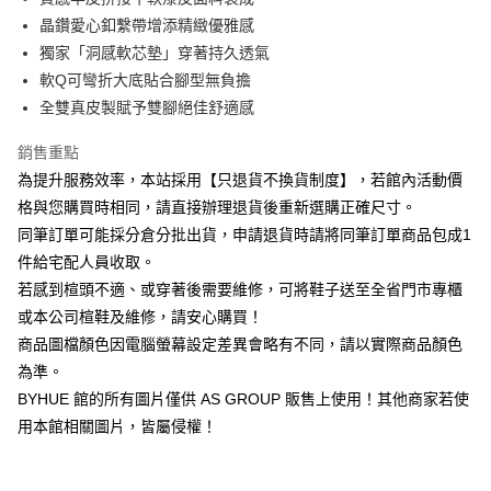
華南商業銀行
彰化商業銀行
12 期 0 利率 每期
NT$115
21家銀行
合作金庫商業銀行
第一商業銀行
晶鑽愛心釦繫帶增添精緻優雅感
上海商業儲蓄銀行
台北富邦商業銀行
華南商業銀行
彰化商業銀行
合作金庫商業銀行
第一商業銀行
LINE Pay
國泰世華商業銀行
兆豐國際商業銀行
獨家「洞感軟芯墊」穿著持久透氣
上海商業儲蓄銀行
台北富邦商業銀行
華南商業銀行
彰化商業銀行
臺灣中小企業銀行
台中商業銀行
軟Q可彎折大底貼合腳型無負擔
國泰世華商業銀行
兆豐國際商業銀行
Apple Pay
上海商業儲蓄銀行
台北富邦商業銀行
匯豐（台灣）商業銀行
華泰商業銀行
臺灣中小企業銀行
台中商業銀行
全雙真皮製賦予雙腳絕佳舒適感
國泰世華商業銀行
兆豐國際商業銀行
聯邦商業銀行
遠東國際商業銀行
匯豐（台灣）商業銀行
華泰商業銀行
街口支付
臺灣中小企業銀行
台中商業銀行
元大商業銀行
永豐商業銀行
銷售重點
聯邦商業銀行
遠東國際商業銀行
匯豐（台灣）商業銀行
華泰商業銀行
玉山商業銀行
星展（台灣）商業銀行
悠遊付
元大商業銀行
永豐商業銀行
為提升服務效率，本站採用【只退貨不換貨制度】，若館內活動價
聯邦商業銀行
遠東國際商業銀行
台新國際商業銀行
中國信託商業銀行
玉山商業銀行
星展（台灣）商業銀行
格與您購買時相同，請直接辦理退貨後重新選購正確尺寸。
元大商業銀行
永豐商業銀行
台灣樂天信用卡公司
Google Pay
台新國際商業銀行
中國信託商業銀行
玉山商業銀行
星展（台灣）商業銀行
同筆訂單可能採分倉分批出貨，申請退貨時請將同筆訂單商品包成1
台灣樂天信用卡公司
台新國際商業銀行
中國信託商業銀行
ATM付款
件給宅配人員收取。
台灣樂天信用卡公司
若感到楦頭不適、或穿著後需要維修，可將鞋子送至全省門市專櫃
貨到付款
或本公司楦鞋及維修，請安心購買！
商品圖檔顏色因電腦螢幕設定差異會略有不同，請以實際商品顏色
運送方式
為準。
付款後全家取貨(固定運費)
BYHUE 館的所有圖片僅供 AS GROUP 販售上使用！其他商家若使
每筆NT$60
用本館相關圖片，皆屬侵權！
付款後7-11取貨(固定運費)
每筆NT$45