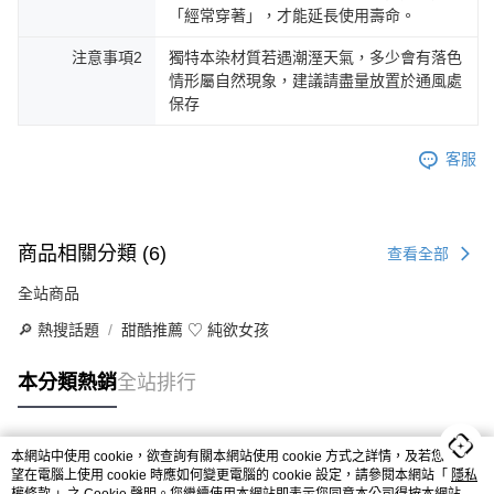
「經常穿著」，才能延長使用壽命。
注意事項2
獨特本染材質若遇潮溼天氣，多少會有落色
情形屬自然現象，建議請盡量放置於通風處
保存
客服
商品相關分類 (6)
查看全部
全站商品
🔎 熱搜話題
甜酷推薦 ♡ 純欲女孩
BYHUE
本分類熱銷
全站排行
🕰️ 7/31 - 8/16
🏷️ 單筆結帳金額滿千折百
( $2000 以上鞋款適用 )
本網站中使用 cookie，欲查詢有關本網站使用 cookie 方式之詳情，及若您不希
>> 折扣無上限 <<
熱門標籤
望在電腦上使用 cookie 時應如何變更電腦的 cookie 設定，請參閱本網站「
隱私
☕️ 門市官網享受相同折扣