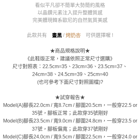
看似平凡卻不簡單大勢簡約風格
以晶鑽元素注入提升整體質感
完美體現韓系歐尼的自然氣質美感
此款共有
/
可供選擇喔 !
晝黑
烤奶杏
★商品規格說明★
《此鞋版正常，建議依照正常尺寸選購》
尺寸對照表：22.5cm=35、23cm=36、23.5cm=37、
24cm=38、24.5cm=39、25cm=40
(也可參考下面尺寸對照圖檔)?
★試穿報告★
Model(A)腳長22.0cm / 寬8.7cm / 腳圍20.5cm，一般穿22.5 or
35號，腳板正常；此款穿35號剛好
Model(B)腳長23.5cm / 寬9.0cm / 腳圍24.8cm，一般穿23.5 or
37號，腳板偏寬；此款穿37號剛好
Model(C)腳長24.0cm / 寬9.5cm / 腳圍22.5cm，一般穿24.0 or