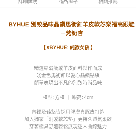
詳細說明
商品規格
相關推薦
宅配
每筆NT$80，滿NT$1,000(含以上)免運費
BYHUE 別致品味晶鑽馬銜釦羊皮軟芯樂福高跟鞋
貨到付款
－烤奶杏
每筆NT$90
【 #BYHUE: 純欲女孩 】
精選絲滑觸感羊皮面料製作而成
淺金色馬銜釦以愛心晶鑽點綴
簡單表現出不凡的別致時尚品味
楦型: 方楦 ｜ 跟高: 4cm
內裡及鞋墊皆採用親膚真豚皮打造
加入獨家「洞感軟芯墊」更持久透氣柔軟
穿著極具舒適輕鬆展現迷人曲線魅力