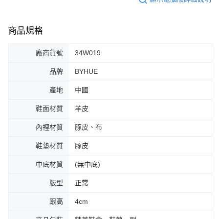
商品規格
廠商貨號
34W019
品牌
BYHUE
產地
中國
鞋面材質
羊皮
內裡材質
豚皮、布
鞋墊材質
豚皮
中底材質
(無中底)
版型
正常
跟高
4cm