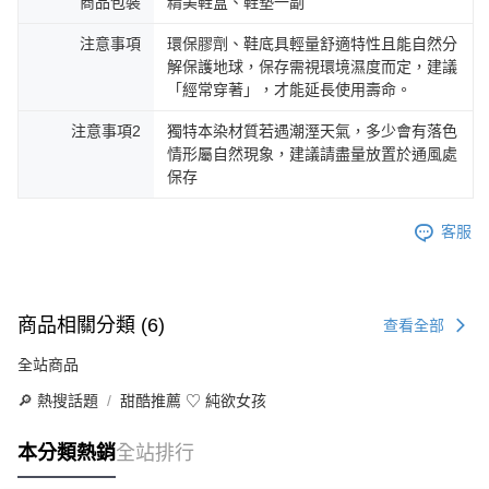
商品包裝
精美鞋盒、鞋墊一副
注意事項
環保膠劑、鞋底具輕量舒適特性且能自然分
解保護地球，保存需視環境濕度而定，建議
「經常穿著」，才能延長使用壽命。
注意事項2
獨特本染材質若遇潮溼天氣，多少會有落色
情形屬自然現象，建議請盡量放置於通風處
保存
客服
商品相關分類 (6)
查看全部
全站商品
🔎 熱搜話題
甜酷推薦 ♡ 純欲女孩
本分類熱銷
全站排行