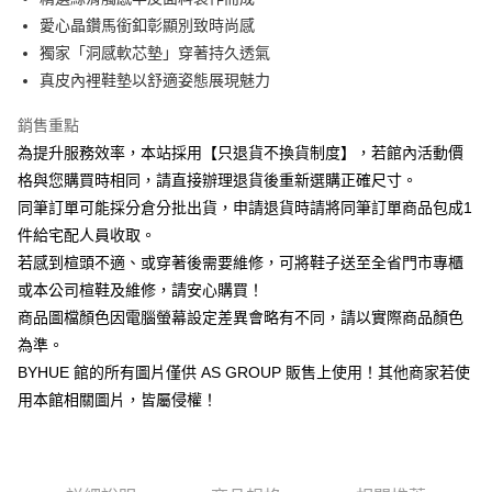
華南商業銀行
彰化商業銀行
12 期 0 利率 每期
NT$115
21家銀行
合作金庫商業銀行
第一商業銀行
愛心晶鑽馬銜釦彰顯別致時尚感
上海商業儲蓄銀行
台北富邦商業銀行
華南商業銀行
彰化商業銀行
合作金庫商業銀行
第一商業銀行
LINE Pay
國泰世華商業銀行
兆豐國際商業銀行
獨家「洞感軟芯墊」穿著持久透氣
上海商業儲蓄銀行
台北富邦商業銀行
華南商業銀行
彰化商業銀行
臺灣中小企業銀行
台中商業銀行
真皮內裡鞋墊以舒適姿態展現魅力
國泰世華商業銀行
兆豐國際商業銀行
Apple Pay
上海商業儲蓄銀行
台北富邦商業銀行
匯豐（台灣）商業銀行
華泰商業銀行
臺灣中小企業銀行
台中商業銀行
國泰世華商業銀行
兆豐國際商業銀行
聯邦商業銀行
遠東國際商業銀行
銷售重點
匯豐（台灣）商業銀行
華泰商業銀行
街口支付
臺灣中小企業銀行
台中商業銀行
元大商業銀行
永豐商業銀行
為提升服務效率，本站採用【只退貨不換貨制度】，若館內活動價
聯邦商業銀行
遠東國際商業銀行
匯豐（台灣）商業銀行
華泰商業銀行
玉山商業銀行
星展（台灣）商業銀行
悠遊付
元大商業銀行
永豐商業銀行
格與您購買時相同，請直接辦理退貨後重新選購正確尺寸。
聯邦商業銀行
遠東國際商業銀行
台新國際商業銀行
中國信託商業銀行
玉山商業銀行
星展（台灣）商業銀行
同筆訂單可能採分倉分批出貨，申請退貨時請將同筆訂單商品包成1
元大商業銀行
永豐商業銀行
台灣樂天信用卡公司
Google Pay
台新國際商業銀行
中國信託商業銀行
玉山商業銀行
星展（台灣）商業銀行
件給宅配人員收取。
台灣樂天信用卡公司
台新國際商業銀行
中國信託商業銀行
ATM付款
若感到楦頭不適、或穿著後需要維修，可將鞋子送至全省門市專櫃
台灣樂天信用卡公司
或本公司楦鞋及維修，請安心購買！
貨到付款
商品圖檔顏色因電腦螢幕設定差異會略有不同，請以實際商品顏色
為準。
運送方式
BYHUE 館的所有圖片僅供 AS GROUP 販售上使用！其他商家若使
付款後全家取貨(固定運費)
用本館相關圖片，皆屬侵權！
每筆NT$60
付款後7-11取貨(固定運費)
每筆NT$45