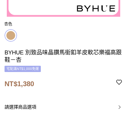
杏色
BYHUE 別致品味晶鑽馬銜釦羊皮軟芯樂福高跟
鞋－杏
宅配滿NT$1,000免運
NT$1,380
請選擇商品選項