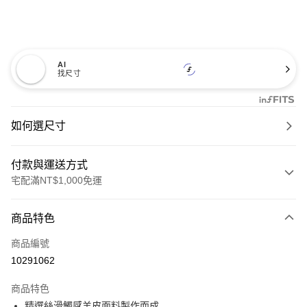
AI
找尺寸
如何選尺寸
付款與運送方式
宅配滿NT$1,000免運
付款方式
商品特色
信用卡一次付款
商品編號
信用卡分期付款
10291062
3 期 0 利率 每期
NT$460
21家銀行
商品特色
6 期 0 利率 每期
NT$230
21家銀行
合作金庫商業銀行
第一商業銀行
精選絲滑觸感羊皮面料製作而成