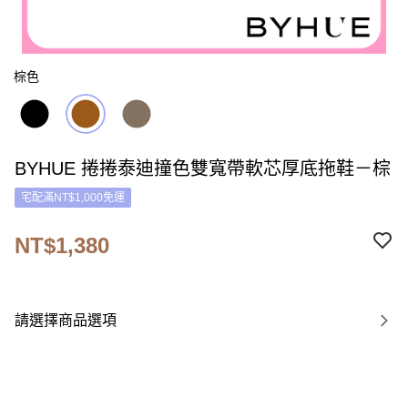
棕色
BYHUE 捲捲泰迪撞色雙寬帶軟芯厚底拖鞋－棕
宅配滿NT$1,000免運
NT$1,380
請選擇商品選項