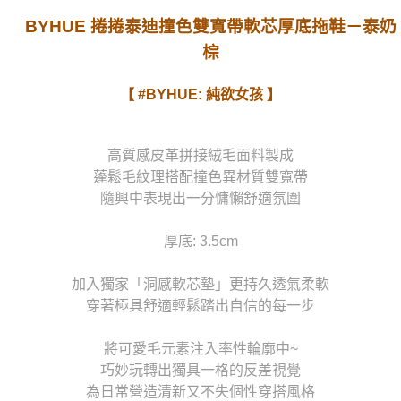
宅配
BYHUE 捲捲泰迪撞色雙寬帶軟芯厚底拖鞋－泰奶
每筆NT$80，滿NT$1,000(含以上)免運費
棕
貨到付款
每筆NT$90
【 #BYHUE: 純欲女孩 】
高質感皮革拼接絨毛面料製成
蓬鬆毛紋理搭配撞色異材質雙寬帶
隨興中表現出一分慵懶舒適氛圍
厚底: 3.5cm
加入獨家「洞感軟芯墊」更持久透氣柔軟
穿著極具舒適輕鬆踏出自信的每一步
將可愛毛元素注入率性輪廓中~
巧妙玩轉出獨具一格的反差視覺
為日常營造清新又不失個性穿搭風格