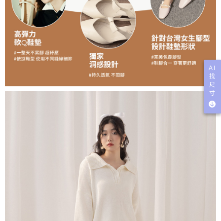
AI
找
尺
寸