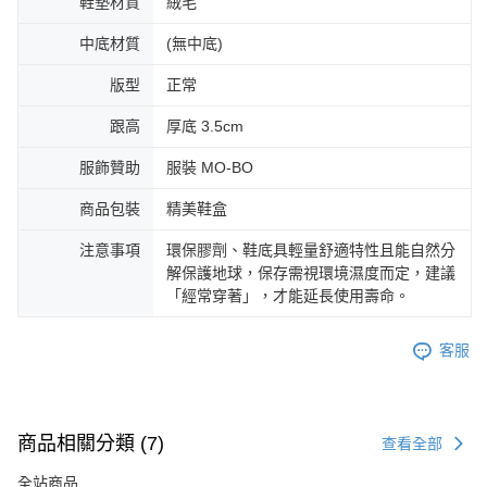
鞋墊材質
絨毛
中底材質
(無中底)
版型
正常
跟高
厚底 3.5cm
服飾贊助
服裝 MO-BO
商品包裝
精美鞋盒
注意事項
環保膠劑、鞋底具輕量舒適特性且能自然分
解保護地球，保存需視環境濕度而定，建議
「經常穿著」，才能延長使用壽命。
客服
商品相關分類 (7)
查看全部
全站商品