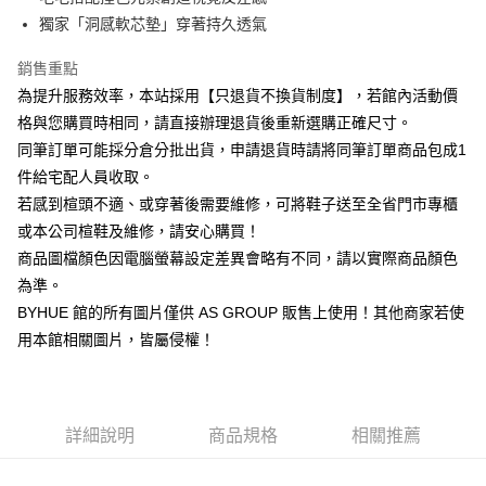
華南商業銀行
彰化商業銀行
合作金庫商業銀行
第一商業銀行
LINE Pay
國泰世華商業銀行
兆豐國際商業銀行
獨家「洞感軟芯墊」穿著持久透氣
上海商業儲蓄銀行
台北富邦商業銀行
華南商業銀行
彰化商業銀行
臺灣中小企業銀行
台中商業銀行
國泰世華商業銀行
兆豐國際商業銀行
Apple Pay
上海商業儲蓄銀行
台北富邦商業銀行
銷售重點
匯豐（台灣）商業銀行
華泰商業銀行
臺灣中小企業銀行
台中商業銀行
國泰世華商業銀行
兆豐國際商業銀行
聯邦商業銀行
遠東國際商業銀行
為提升服務效率，本站採用【只退貨不換貨制度】，若館內活動價
匯豐（台灣）商業銀行
華泰商業銀行
街口支付
臺灣中小企業銀行
台中商業銀行
元大商業銀行
永豐商業銀行
格與您購買時相同，請直接辦理退貨後重新選購正確尺寸。
聯邦商業銀行
遠東國際商業銀行
匯豐（台灣）商業銀行
華泰商業銀行
玉山商業銀行
星展（台灣）商業銀行
悠遊付
元大商業銀行
永豐商業銀行
同筆訂單可能採分倉分批出貨，申請退貨時請將同筆訂單商品包成1
聯邦商業銀行
遠東國際商業銀行
台新國際商業銀行
中國信託商業銀行
玉山商業銀行
星展（台灣）商業銀行
件給宅配人員收取。
元大商業銀行
永豐商業銀行
台灣樂天信用卡公司
Google Pay
台新國際商業銀行
中國信託商業銀行
玉山商業銀行
星展（台灣）商業銀行
若感到楦頭不適、或穿著後需要維修，可將鞋子送至全省門市專櫃
台灣樂天信用卡公司
台新國際商業銀行
中國信託商業銀行
ATM付款
或本公司楦鞋及維修，請安心購買！
台灣樂天信用卡公司
商品圖檔顏色因電腦螢幕設定差異會略有不同，請以實際商品顏色
貨到付款
為準。
BYHUE 館的所有圖片僅供 AS GROUP 販售上使用！其他商家若使
運送方式
用本館相關圖片，皆屬侵權！
付款後全家取貨(固定運費)
每筆NT$60
付款後7-11取貨(固定運費)
詳細說明
商品規格
相關推薦
每筆NT$45