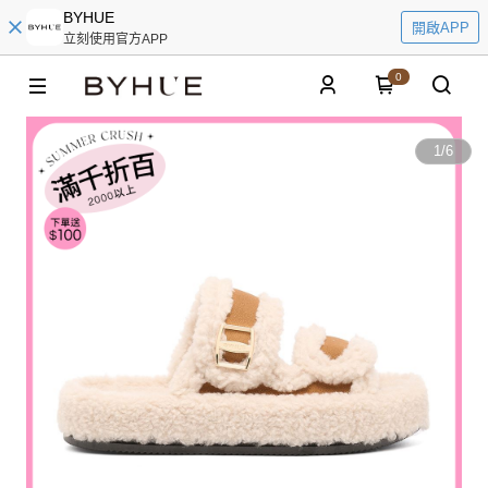
BYHUE
開啟APP
立刻使用官方APP
0
1
/
6