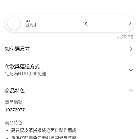
AI
找尺寸
如何選尺寸
付款與運送方式
宅配滿NT$1,000免運
付款方式
商品特色
信用卡一次付款
商品編號
信用卡分期付款
10272077
3 期 0 利率 每期
NT$460
21家銀行
商品特色
6 期 0 利率 每期
NT$230
21家銀行
合作金庫商業銀行
第一商業銀行
高質感皮革拼接絨毛面料製作而成
華南商業銀行
彰化商業銀行
12 期 0 利率 每期
NT$115
21家銀行
合作金庫商業銀行
第一商業銀行
毛毛搭配撞色元素創造視覺反差感
上海商業儲蓄銀行
台北富邦商業銀行